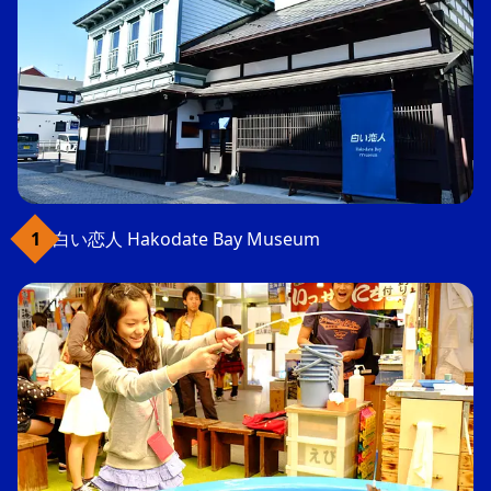
白い恋人 Hakodate Bay Museum