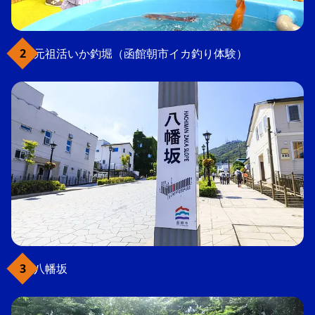
元祖活いか釣堀（函館朝市イカ釣り体験）
八幡坂