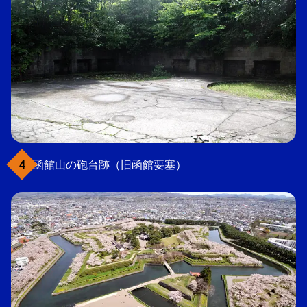
函館山の砲台跡（旧函館要塞）