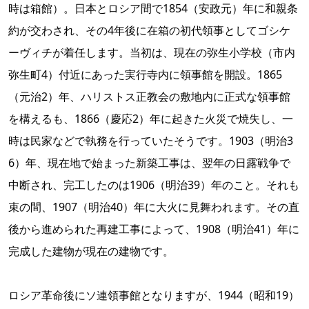
時は箱館）。日本とロシア間で1854（安政元）年に和親条
約が交わされ、その4年後に在箱の初代領事としてゴシケ
ーヴィチが着任します。当初は、現在の弥生小学校（市内
弥生町4）付近にあった実行寺内に領事館を開設。1865
（元治2）年、ハリストス正教会の敷地内に正式な領事館
を構えるも、1866（慶応2）年に起きた火災で焼失し、一
時は民家などで執務を行っていたそうです。1903（明治3
6）年、現在地で始まった新築工事は、翌年の日露戦争で
中断され、完工したのは1906（明治39）年のこと。それも
束の間、1907（明治40）年に大火に見舞われます。その直
後から進められた再建工事によって、1908（明治41）年に
完成した建物が現在の建物です。
ロシア革命後にソ連領事館となりますが、1944（昭和19）