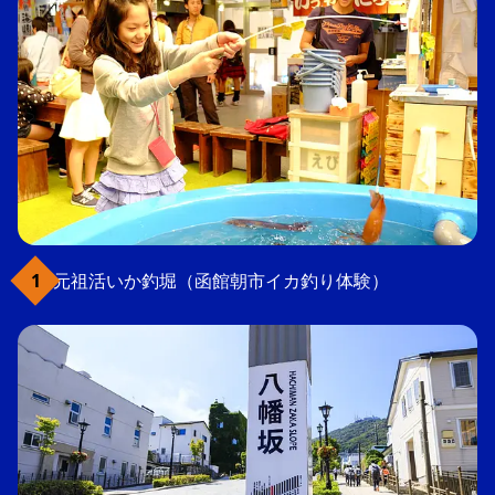
元祖活いか釣堀（函館朝市イカ釣り体験）