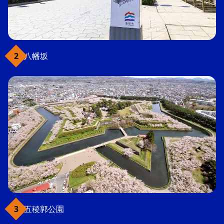
八幡坂
五稜郭公園