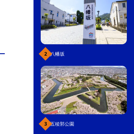
八幡坂
五稜郭公園