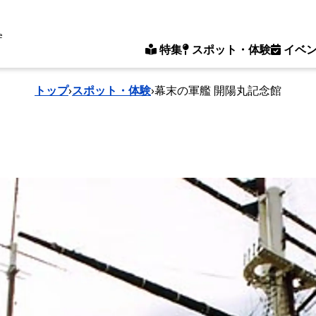
e
特集
スポット・体験
イベ
トップ
›
スポット・体験
›
幕末の軍艦 開陽丸記念館