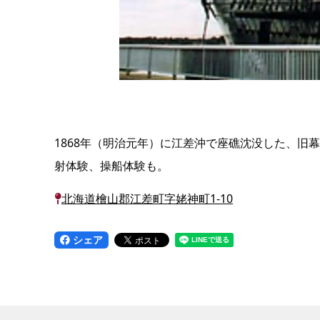
1868年（明治元年）に江差沖で座礁沈没した、旧
射体験、操船体験も。
北海道檜山郡江差町字姥神町1-10
シェア