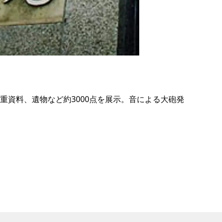
の
要
ベ
ト
イ
ン
重資料、遺物など約3000点を展示。音による大砲発
検