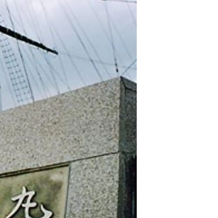
情
特
モ
ル
ー
ア
セ
イ
ン
年