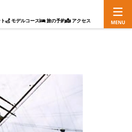
ント
モデルコース
旅の予約
アクセス
観
情
ス
ッ
ト
体
新