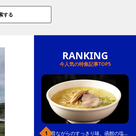
索する
今人気の特集記事TOP5
昔ながらのすっきり味、函館の塩ラーメン