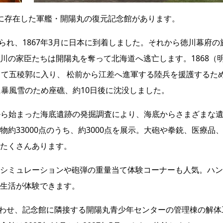
に存在した軍艦・開陽丸の復元記念館があります。
造られ、1867年3月に日本に到着しました。それから徳川幕府の
川の家臣たちは開陽丸を奪って北海道へ逃亡します。1868（
して五稜郭に入り、 松前から江差へ進軍する陸兵を援護するた
に暴風雪のため座礁、約10日後に沈没しました。
）年から始まった海底遺跡の発掘調査により、海底からさまざまな
約33000点のうち、約3000点を展示。大砲や拳銃、医療品
たくさんあります。
シミュレーションや砲弾の重量当て体験コーナーも人気。ハン
生活が体験できます。
わせ、記念館に隣接する開陽丸青少年センターの管理棟の解体