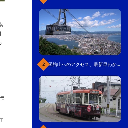
旗
明
め
函館山へのアクセス、最新早わかりガイド
遺
、
モ
工