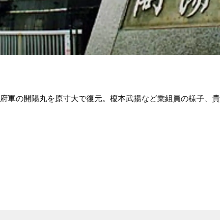
幕府軍の開陽丸を原寸大で復元。榎本武揚など乗組員の様子、貴