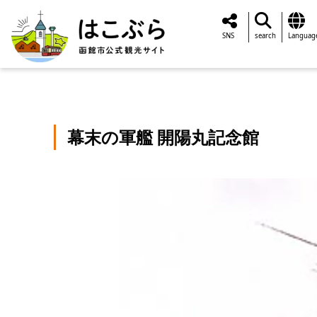
SNS
search
Languag
幕末の軍艦 開陽丸記念館