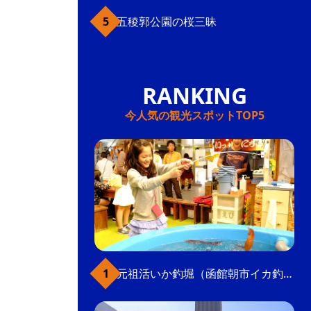
五稜郭公園の桜三昧
今人気の観光スポットTOP5
元祖活いか釣堀（函館朝市イカ釣り体験）