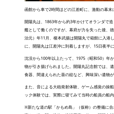
函館から車で2時間ほどの江差町に、激動の幕末
開陽丸は、1863年から約3年かけてオランダで
艦として働くのですが、幕府が力を失った後、徳
治元）年11月、榎本武揚は開陽丸で箱館に入港
に、開陽丸は江差沖に到着しますが、15日夜半
沈没から100年以上たって、1975（昭和50
物が引き揚げられました。開陽丸記念館では、遺物
食器、間違えられた葵の紋など、興味深い遺物が
また、音による大砲発射体験、ゲーム感覚の操船
ック体験では、実際に寝てみて当時の船員の船内
※新たな道の駅「かもめ島」（仮称）の整備に合