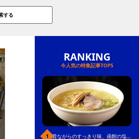
索する
今人気の特集記事TOP5
昔ながらのすっきり味、函館の塩ラーメン