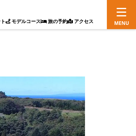
ント
モデルコース
旅の予約
アクセス
観
情
ス
ッ
ト
体
新