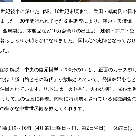
5世紀後半に築いた山城。16世紀末頃まで、武田・蠣崎氏の日
ました。30年間行われてきた発掘調査により、瀬戸・美濃焼
、金属製品、木製品など10万点余りの出土品、建物・井戸・空
暮らしぶりが明らかになりました。国指定の史跡となっており
した。
館を解説。中央の復元模型（200分の1）は、正面のガラス越
では「勝山館とその時代」が放映されていて、発掘結果をもと
注目されています。地下には、火葬墓1、火葬の跡1、屈葬土
取りして元の位置に再現。同時に特別展示されている発掘調査
の豊かな中世世界観を教えてくれます。
館時間は10～16時（4月第1土曜日～11月第2日曜日）。休館日は