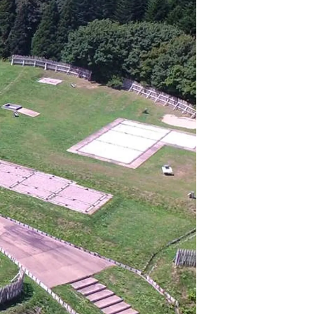
情
特
モ
ル
ー
ア
セ
イ
ン
年