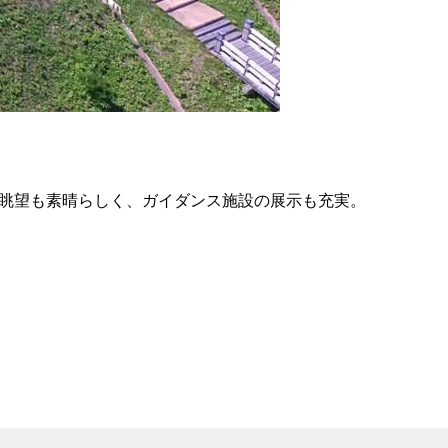
の
要
ベ
ト
イ
ン
の眺望も素晴らしく、ガイダンス施設の展示も充実。
検