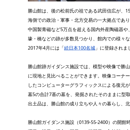
勝山館は、後の松前氏の祖である武田信広が、1
海側での政治・軍事・北方交易の一大拠点であり
中国製青磁など5万点を超える国内外産陶磁器や
壕・橋などの跡が多数見つかり、館内での様々な
2017年4月には「
続日本100名城
」に登録されま
勝山館跡ガイダンス施設では、模型や映像で勝山
に現地と見比べることができます。映像コーナー
したコンピューターグラフィックスによる復元が
墓5の合計7基の墓を、発掘されたそのままに型
出土品は、勝山館の成り立ちや人々の暮らし、北
勝山館ガイダンス施設（0139-55-2400）の開