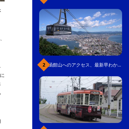
本
・
、
函館山へのアクセス、最新早わかりガイド
し
に
葬
の
月