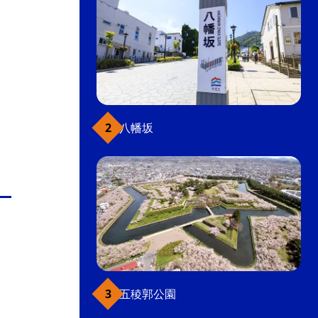
八幡坂
五稜郭公園