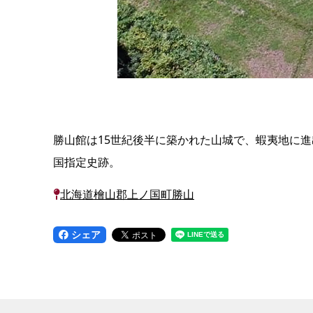
勝山館は15世紀後半に築かれた山城で、蝦夷地に
国指定史跡。
北海道檜山郡上ノ国町勝山
シェア