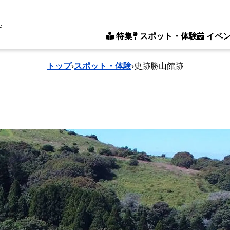
e
特集
スポット・体験
イベ
トップ
›
スポット・体験
›
史跡勝山館跡