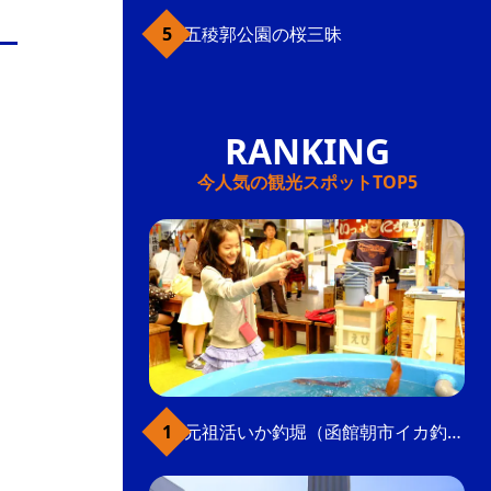
五稜郭公園の桜三昧
今人気の観光スポットTOP5
元祖活いか釣堀（函館朝市イカ釣り体験）