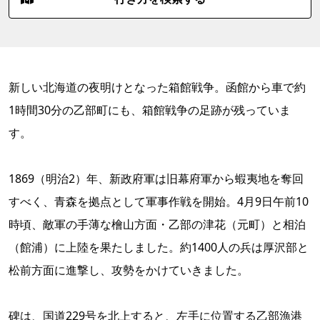
新しい北海道の夜明けとなった箱館戦争。函館から車で約
1時間30分の乙部町にも、箱館戦争の足跡が残っていま
す。
1869（明治2）年、新政府軍は旧幕府軍から蝦夷地を奪回
すべく、青森を拠点として軍事作戦を開始。4月9日午前10
時頃、敵軍の手薄な檜山方面・乙部の津花（元町）と相泊
（館浦）に上陸を果たしました。約1400人の兵は厚沢部と
松前方面に進撃し、攻勢をかけていきました。
碑は、国道229号を北上すると、左手に位置する乙部漁港