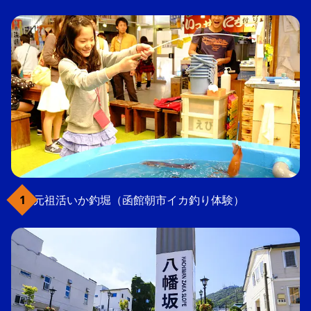
元祖活いか釣堀（函館朝市イカ釣り体験）