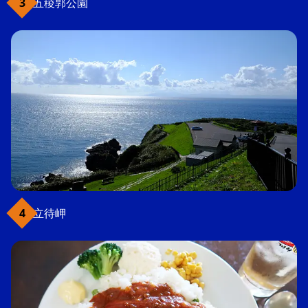
五稜郭公園
立待岬