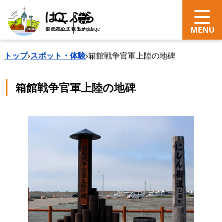
search
Language
トップ
›
スポット・体験
›
箱館戦争官軍上陸の地碑
箱館戦争官軍上陸の地碑