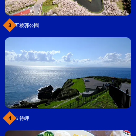
五稜郭公園
立待岬