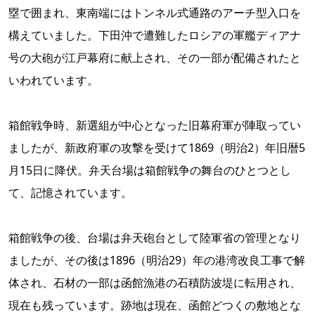
塁で囲まれ、東南端にはトンネル式通路のアーチ型入口を
構えていました。下田沖で遭難したロシアの軍艦ディアナ
号の大砲が江戸幕府に献上され、その一部が配備されたと
いわれています。
箱館戦争時、新選組が中心となった旧幕府軍が陣取ってい
ましたが、新政府軍の攻撃を受けて1869（明治2）年旧暦5
月15日に降伏。弁天台場は箱館戦争の舞台のひとつとし
て、記憶されています。
箱館戦争の後、台場は弁天砲台として陸軍省の管理となり
ましたが、その後は1896（明治29）年の港湾改良工事で解
体され、石材の一部は函館漁港の石積防波堤に転用され、
現在も残っています。跡地は現在、函館どつくの敷地とな