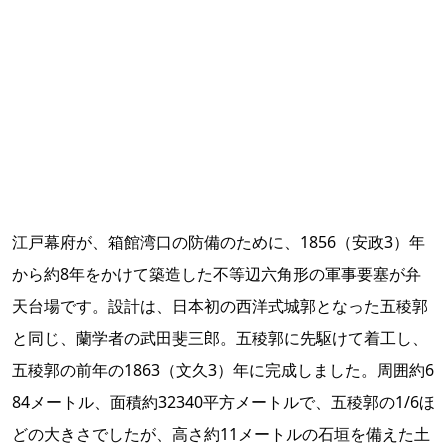
江戸幕府が、箱館湾口の防備のために、1856（安政3）年
から約8年をかけて築造した不等辺六角形の軍事要塞が弁
天台場です。設計は、日本初の西洋式城郭となった五稜郭
と同じ、蘭学者の武田斐三郎。五稜郭に先駆けて着工し、
五稜郭の前年の1863（文久3）年に完成しました。周囲約6
84メートル、面積約32340平方メートルで、五稜郭の1/6ほ
どの大きさでしたが、高さ約11メートルの石垣を備えた土