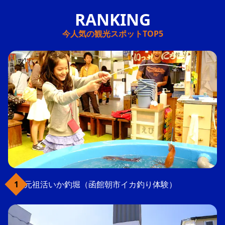
今人気の観光スポットTOP5
元祖活いか釣堀（函館朝市イカ釣り体験）