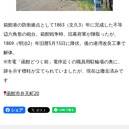
箱館港の防衛拠点として1863（文久3）年に完成した不等
辺六角形の砲台。箱館戦争時、旧幕府軍が陣取ったが、
1869（明治2）年旧暦5月15日に降伏。後の港湾改良工事で
解体。
※市電「函館どつく前」電停近くの職員用駐輪場の奥に、
跡を示す標柱が立てられていましたが、現在は撤去済みで
す
函館市弁天町20
シェア