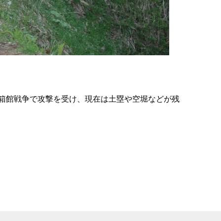
の
要
ベ
ト
イ
ン
箱館戦争で攻撃を受け、現在は土塁や空堀などが残
検