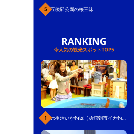
五稜郭公園の桜三昧
今人気の観光スポットTOP5
元祖活いか釣堀（函館朝市イカ釣り体験）