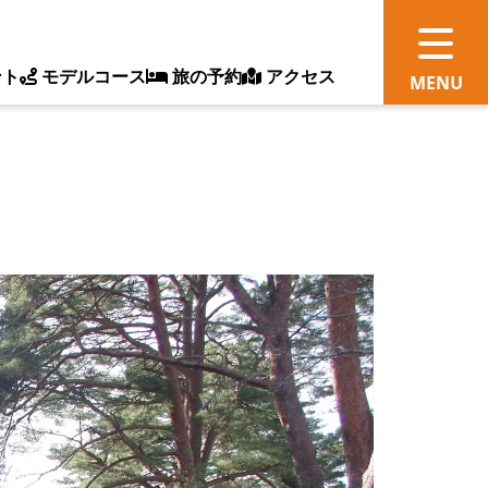
ント
モデルコース
旅の予約
アクセス
観
情
ス
ッ
ト
体
新