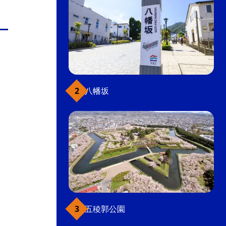
八幡坂
五稜郭公園