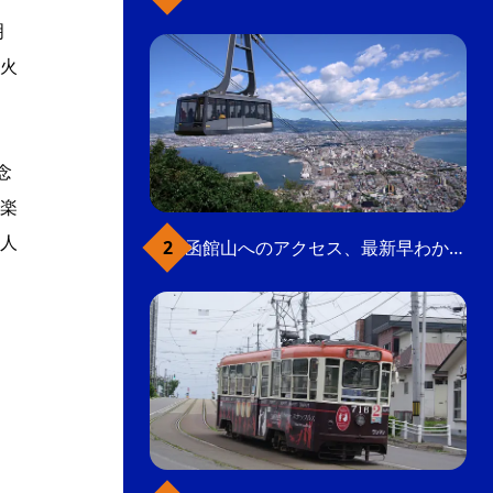
明
火
念
楽
人
函館山へのアクセス、最新早わかりガイド