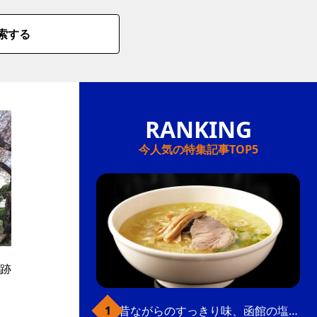
索する
今人気の特集記事TOP5
跡
昔ながらのすっきり味、函館の塩ラーメン