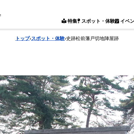
e
特集
スポット・体験
イベ
トップ
›
スポット・体験
›
史跡松前藩戸切地陣屋跡