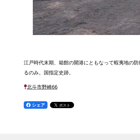
江戸時代末期、箱館の開港にともなって蝦夷地の防
るのみ。国指定史跡。
北斗市野崎66
シェア