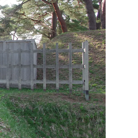
情
特
モ
ル
ー
ア
セ
イ
ン
年