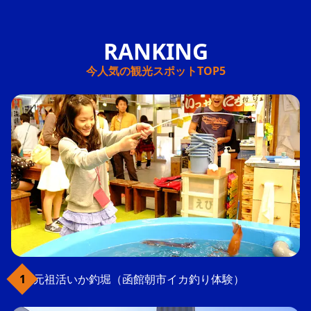
今人気の観光スポットTOP5
元祖活いか釣堀（函館朝市イカ釣り体験）