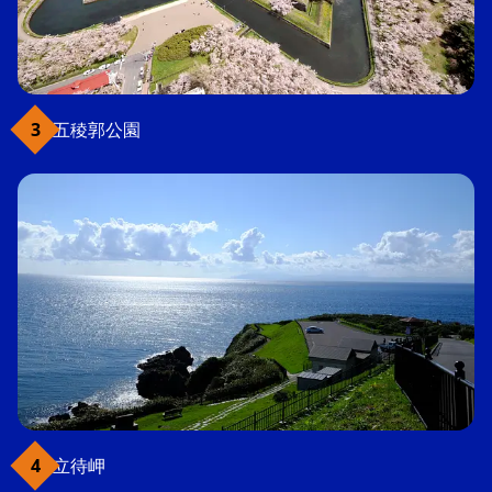
五稜郭公園
立待岬