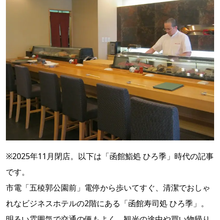
※2025年11月閉店。以下は「函館鮨処 ひろ季」時代の記事
です。
市電「五稜郭公園前」電停から歩いてすぐ、清潔でおしゃ
れなビジネスホテルの2階にある「函館寿司処 ひろ季」。
明るい雰囲気で交通の便もよく、観光の途中や買い物帰り