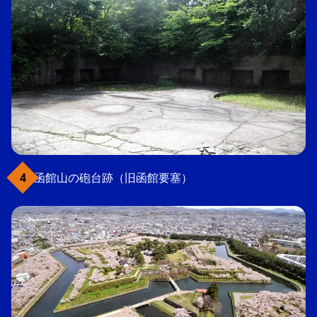
函館山の砲台跡（旧函館要塞）