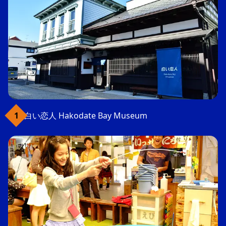
白い恋人 Hakodate Bay Museum