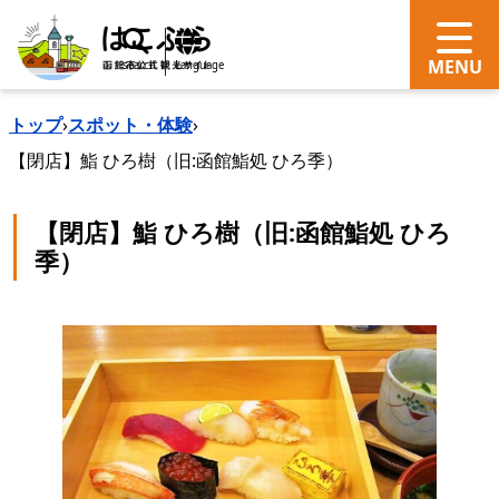
search
Language
トップ
›
スポット・体験
›
【閉店】鮨 ひろ樹（旧:函館鮨処 ひろ季）
【閉店】鮨 ひろ樹（旧:函館鮨処 ひろ
季）