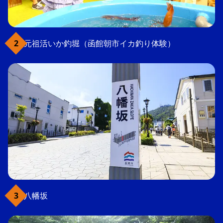
元祖活いか釣堀（函館朝市イカ釣り体験）
八幡坂