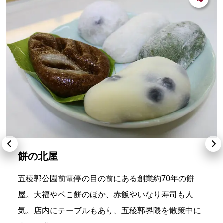
餅の北屋
五稜郭公園前電停の目の前にある創業約70年の餅
屋。大福やベこ餅のほか、赤飯やいなり寿司も人
気。店内にテーブルもあり、五稜郭界隈を散策中に