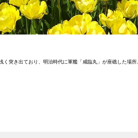
浅く突き出ており、明治時代に軍艦「咸臨丸」が座礁した場所