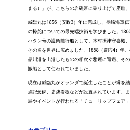
まる）」が、こちらの岩礁帯に乗り上げて座礁、
咸臨丸は1856（安政3）年に完成し、長崎海
の操舵についての最先端技術を学びました。18
ハタン号の護衛随行船として、木村摂津守喜毅、
その名を世界に広めました。1868（慶応4）
品川港を出港したものの相次ぐ悲運に遭遇、その
搬船として使われていました。
現在は咸臨丸がオランダで誕生したことが縁を結
焉記念碑、史跡看板などが設置されています。ま
展やイベントが行われる「チューリップフェア」
カテゴリー