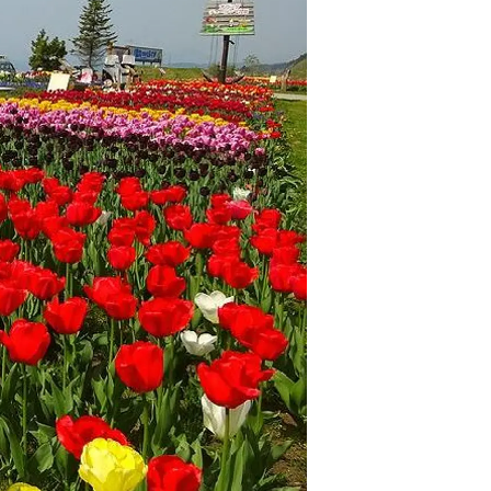
情
特
モ
ル
ー
ア
セ
イ
ン
年