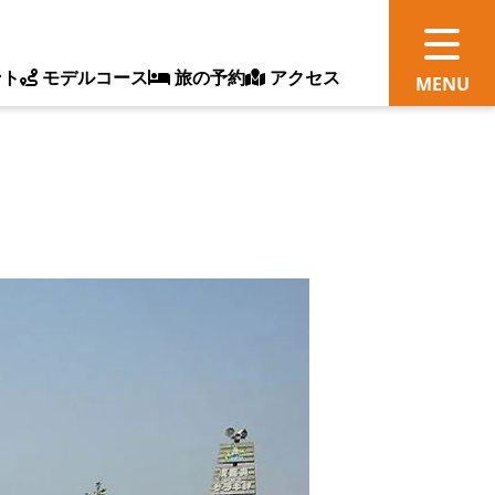
ント
モデルコース
旅の予約
アクセス
観
情
ス
ッ
ト
体
新