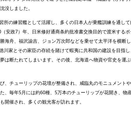
沈没しました。
軍伝習所の練習艦として活躍し、多くの日本人が乗艦訓練を通して
60（安政7）年、日米修好通商条約批准書交換目的で渡米するポ
勝海舟、福沢諭吉、ジョン万次郎などを乗せて太平洋を横断し
年、徳川家とその家臣の存続を賭けて蝦夷に共和国の建設を目指し
夢は断たれてしまいます。その後、北海道へ物資や官史を運ぶ
び、チューリップの花壇が整備され、咸臨丸のモニュメントや
た、毎年5月には約60種、5万本のチューリップが花開き、物
も開催され、多くの観光客が訪れます。