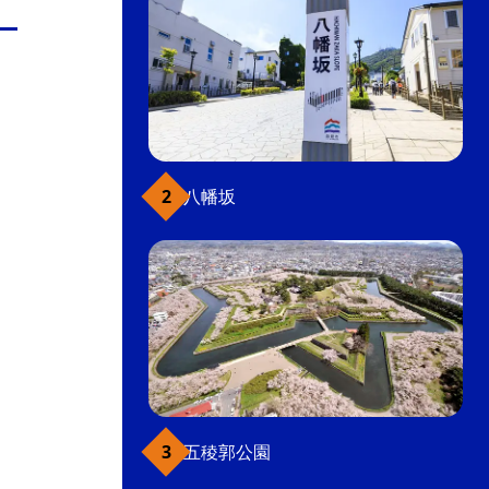
八幡坂
五稜郭公園