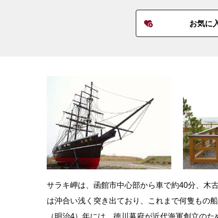
お気に
サラキ岬は、函館市中心部から車で約40分、木
は沖合い浅く突き出ており、これまで何隻もの船
（明治4）年には、徳川幕府が近代海軍創立のた