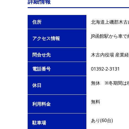
詳細情報
住所
北海道上磯郡木古
JR函館駅から車で
アクセス情報
問合せ先
木古内役場 産業
電話番号
01392-2-3131
無休 ※冬期間は
休日
無料
利用料金
あり(60台)
駐車場