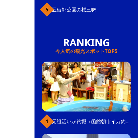
五稜郭公園の桜三昧
今人気の観光スポットTOP5
元祖活いか釣堀（函館朝市イカ釣り体験）