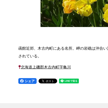
函館近郊、木古内町にある名所。岬の岩礁は沖合い
されている。
北海道上磯郡木古内町字亀川
シェア