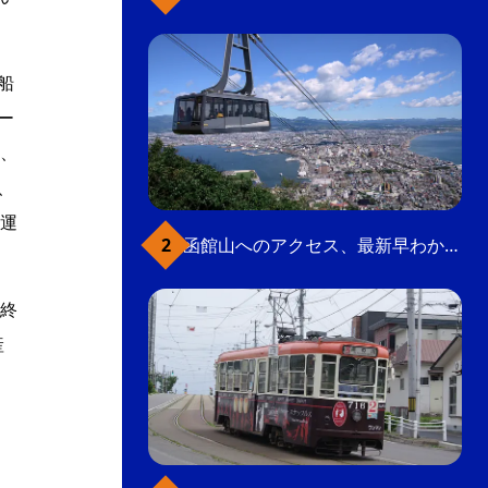
船
ー
、
、
運
函館山へのアクセス、最新早わかりガイド
終
産