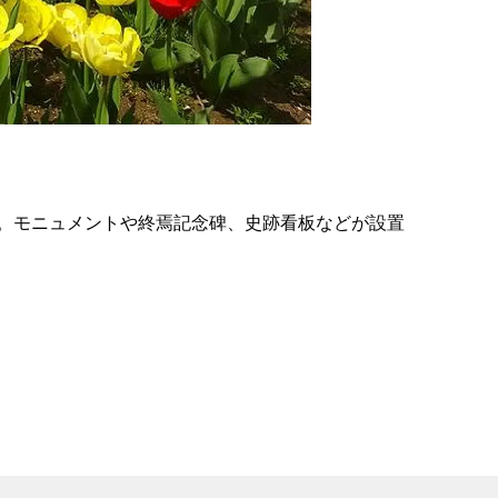
の
要
ベ
ト
イ
ン
。モニュメントや終焉記念碑、史跡看板などが設置
検