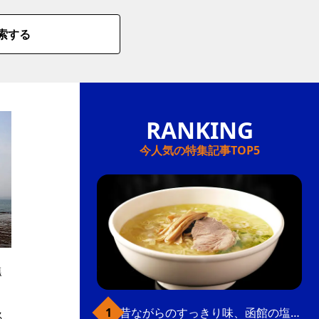
索する
今人気の特集記事TOP5
礁
昔ながらのすっきり味、函館の塩ラーメン
ん