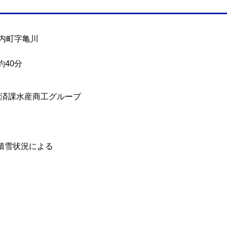
内町字亀川
約40分
経済課水産商工グループ
積雪状況による