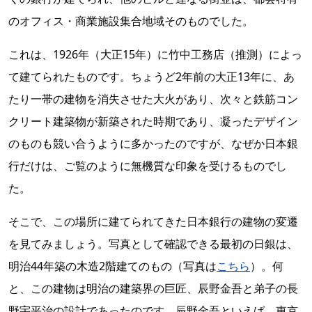
のオフィス・商業施設集合地域そのものでした。
これは、1926年（大正15年）に竹中工務店（推測）によっ
て建てられたものです。ちょうど2年前の大正13年に、あ
たり一帯の建物を消失させた大火があり、次々と鉄筋コン
クリート建築物が新築された時期であり、凝ったデザイン
のものも競い合うように多かったのですが、なぜか日本銀
行だけは、ご覧のように無機質な印象を受けるものでし
た。
そこで、この場所に建てられてきた日本銀行の建物の変遷
を見てみましょう。写真として確認できる最初の日銀は、
明治44年築の木造2階建てのもの（写真は
こちら
）。何
と、この建物は明治の建築界の巨匠、辰野金吾と弟子の長
野宇平治の設計であったのです。辰野金吾といえば、東京