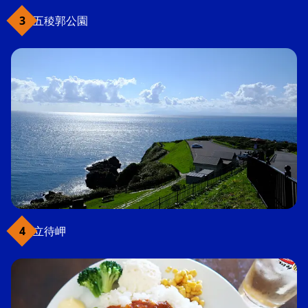
五稜郭公園
立待岬