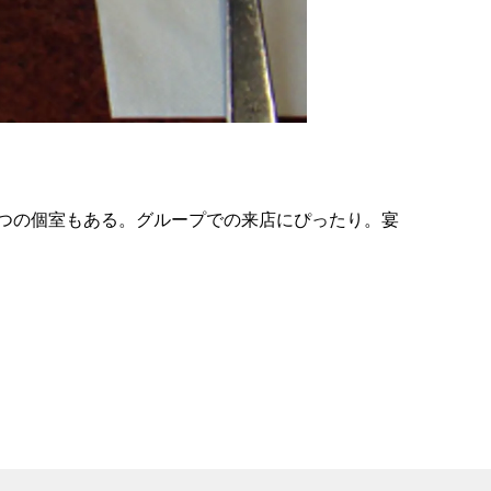
の
要
ベ
ト
イ
ン
つの個室もある。グループでの来店にぴったり。宴
検