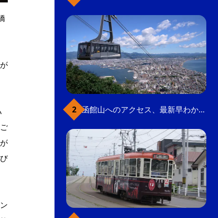
橋
が
函館山へのアクセス、最新早わかりガイド
ハ
ご
が
び
ン