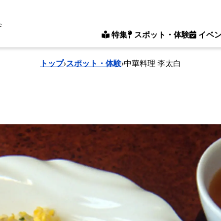
e
特集
スポット・体験
イベ
トップ
›
スポット・体験
›
中華料理 李太白