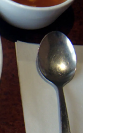
情
特
モ
ル
ー
ア
セ
イ
ン
年