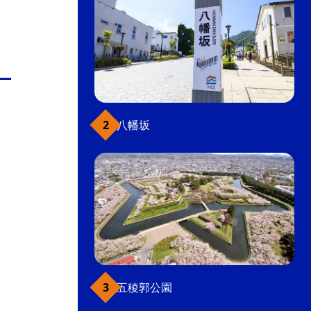
八幡坂
五稜郭公園