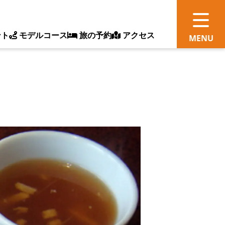
ント
モデルコース
旅の予約
アクセス
観
情
ス
ッ
ト
体
新