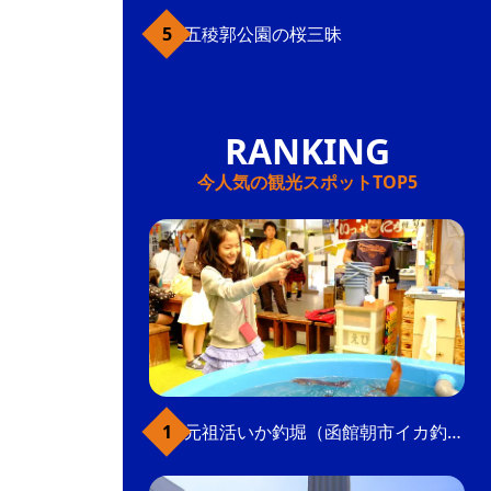
五稜郭公園の桜三昧
今人気の観光スポットTOP5
元祖活いか釣堀（函館朝市イカ釣り体験）