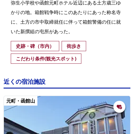
弥生小学校や函館元町ホテル近辺にある土方歳三ゆ
かりの地。箱館戦争時にこのあたりにあった称名寺
に、土方の市中取締就任に伴って箱館警備の任に就
いた新撰組の屯所があった。
史跡・碑（市内）
街歩き
こだわり条件(観光スポット)
近くの宿泊施設
元町・函館山