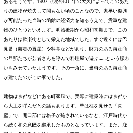
あるそうです。1907（明治40）年の大火によってこのあた
りの建物が焼失して間もない頃のことなので、素早い復興
が可能だった当時の函館の経済力を知るうえで、貴重な建
物のひとつといえます。明治後期から昭和初期まで、この
あたりは歓楽街として栄えた地域でした。すぐ近くには巴
見番（芸者の置屋）や料亭などがあり、財力のある海産商
の旦那たちが芸者さんを呼んで料理屋で遊ぶ......という賑わ
いをみせていたようです。その一角に、当時のある海産商
が建てたのがこの家でした。
建物は京都などにある町家風で、実際に建築時には京都か
ら大工を呼んだとの話もあります。壁は柱を見せる「真
壁」で、開口部には格子が施されているなど、江戸時代か
ら続く和の意匠を継承したものとなっています。また、庇