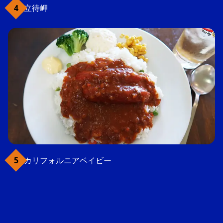
立待岬
カリフォルニアベイビー