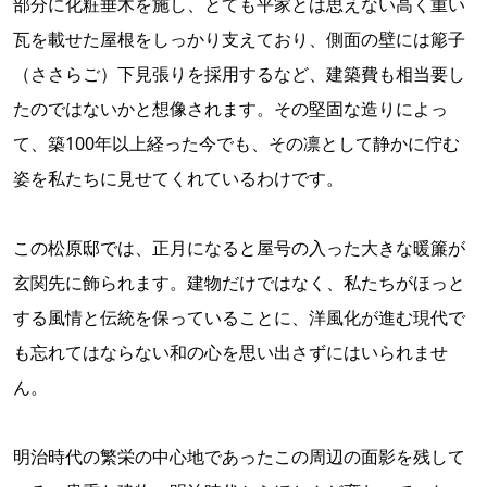
部分に化粧垂木を施し、とても平家とは思えない高く重い
瓦を載せた屋根をしっかり支えており、側面の壁には簓子
（ささらご）下見張りを採用するなど、建築費も相当要し
たのではないかと想像されます。その堅固な造りによっ
て、築100年以上経った今でも、その凛として静かに佇む
姿を私たちに見せてくれているわけです。
この松原邸では、正月になると屋号の入った大きな暖簾が
玄関先に飾られます。建物だけではなく、私たちがほっと
する風情と伝統を保っていることに、洋風化が進む現代で
も忘れてはならない和の心を思い出さずにはいられませ
ん。
明治時代の繁栄の中心地であったこの周辺の面影を残して