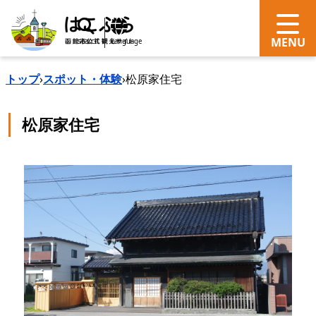
search
Language
トップ
›
スポット・体験
›
松原家住宅
松原家住宅