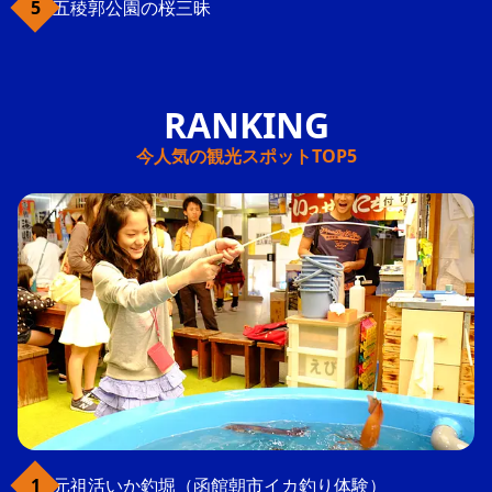
五稜郭公園の桜三昧
今人気の観光スポットTOP5
元祖活いか釣堀（函館朝市イカ釣り体験）