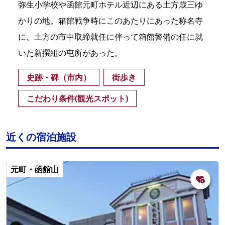
弥生小学校や函館元町ホテル近辺にある土方歳三ゆ
かりの地。箱館戦争時にこのあたりにあった称名寺
に、土方の市中取締就任に伴って箱館警備の任に就
いた新撰組の屯所があった。
史跡・碑（市内）
街歩き
こだわり条件(観光スポット)
近くの宿泊施設
元町・函館山