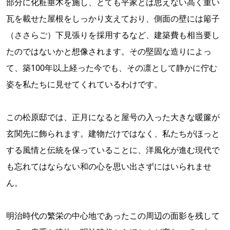
部分に化粧垂木を施し、とても平家とは思えない高く重い
瓦を載せた屋根をしっかり支えており、側面の壁には簓子
（ささらご）下見張りを採用するなど、建築費も相当要し
たのではないかと想像されます。その堅固な造りによっ
て、築100年以上経った今でも、その凛として静かに佇む
姿を私たちに見せてくれているわけです。
この松原邸では、正月になると屋号の入った大きな暖簾が
玄関先に飾られます。建物だけではなく、私たちがほっと
する風情と伝統を保っていることに、洋風化が進む現代で
も忘れてはならない和の心を思い出さずにはいられませ
ん。
明治時代の繁栄の中心地であったこの周辺の面影を残して