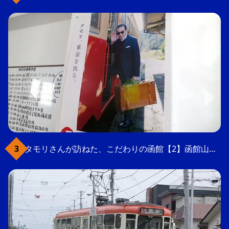
タモリさんが訪ねた、こだわりの函館【2】函館山の軍事要塞跡