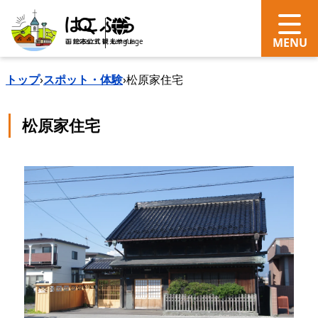
search
Language
トップ
›
スポット・体験
›
松原家住宅
松原家住宅