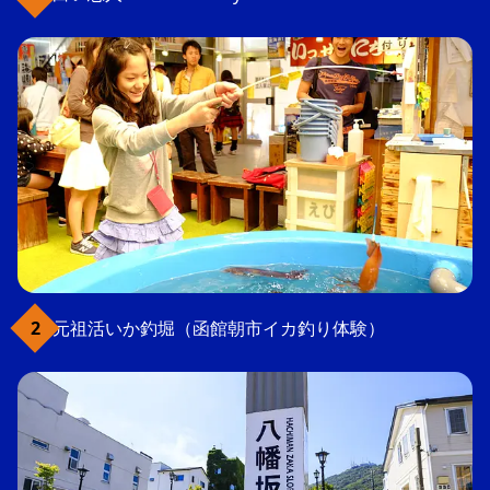
元祖活いか釣堀（函館朝市イカ釣り体験）