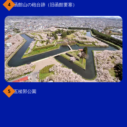
函館山の砲台跡（旧函館要塞）
五稜郭公園