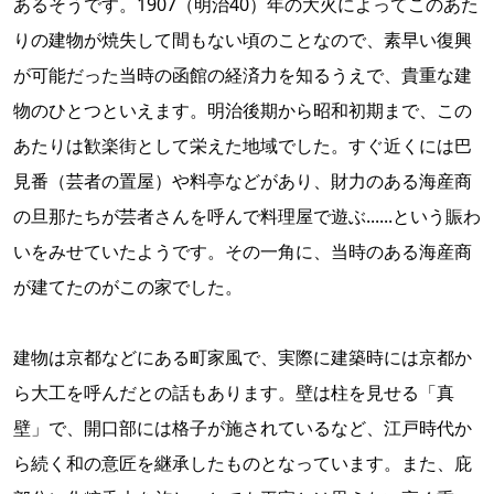
あるそうです。1907（明治40）年の大火によってこのあた
りの建物が焼失して間もない頃のことなので、素早い復興
が可能だった当時の函館の経済力を知るうえで、貴重な建
物のひとつといえます。明治後期から昭和初期まで、この
あたりは歓楽街として栄えた地域でした。すぐ近くには巴
見番（芸者の置屋）や料亭などがあり、財力のある海産商
の旦那たちが芸者さんを呼んで料理屋で遊ぶ......という賑わ
いをみせていたようです。その一角に、当時のある海産商
が建てたのがこの家でした。
建物は京都などにある町家風で、実際に建築時には京都か
ら大工を呼んだとの話もあります。壁は柱を見せる「真
壁」で、開口部には格子が施されているなど、江戸時代か
ら続く和の意匠を継承したものとなっています。また、庇