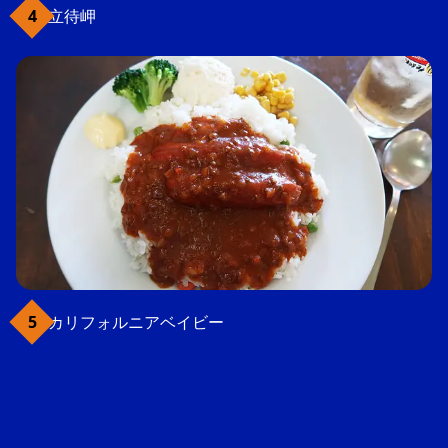
立待岬
カリフォルニアベイビー