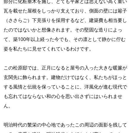
部分に化粧垂木を施し、とても平家とは思えない高く重い
瓦を載せた屋根をしっかり支えており、側面の壁には簓子
（ささらご）下見張りを採用するなど、建築費も相当要し
たのではないかと想像されます。その堅固な造りによっ
て、築100年以上経った今でも、その凛として静かに佇む
姿を私たちに見せてくれているわけです。
この松原邸では、正月になると屋号の入った大きな暖簾が
玄関先に飾られます。建物だけではなく、私たちがほっと
する風情と伝統を保っていることに、洋風化が進む現代で
も忘れてはならない和の心を思い出さずにはいられませ
ん。
明治時代の繁栄の中心地であったこの周辺の面影を残して