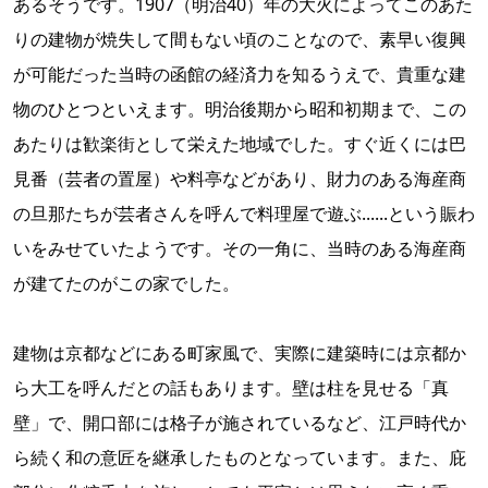
あるそうです。1907（明治40）年の大火によってこのあた
りの建物が焼失して間もない頃のことなので、素早い復興
が可能だった当時の函館の経済力を知るうえで、貴重な建
物のひとつといえます。明治後期から昭和初期まで、この
あたりは歓楽街として栄えた地域でした。すぐ近くには巴
見番（芸者の置屋）や料亭などがあり、財力のある海産商
の旦那たちが芸者さんを呼んで料理屋で遊ぶ......という賑わ
いをみせていたようです。その一角に、当時のある海産商
が建てたのがこの家でした。
建物は京都などにある町家風で、実際に建築時には京都か
ら大工を呼んだとの話もあります。壁は柱を見せる「真
壁」で、開口部には格子が施されているなど、江戸時代か
ら続く和の意匠を継承したものとなっています。また、庇