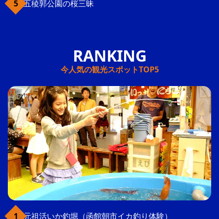
五稜郭公園の桜三昧
今人気の観光スポットTOP5
元祖活いか釣堀（函館朝市イカ釣り体験）