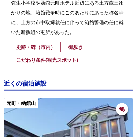
弥生小学校や函館元町ホテル近辺にある土方歳三ゆ
かりの地。箱館戦争時にこのあたりにあった称名寺
に、土方の市中取締就任に伴って箱館警備の任に就
いた新撰組の屯所があった。
史跡・碑（市内）
街歩き
こだわり条件(観光スポット)
近くの宿泊施設
元町・函館山