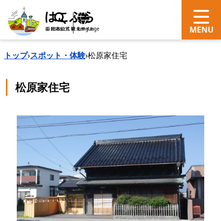
search
Language
トップ
›
スポット・体験
›
松原家住宅
松原家住宅