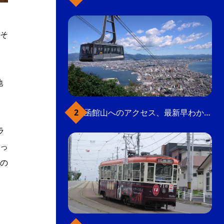
そ
地
函館山へのアクセス、最新早わかりガイド
ラ
っ
の