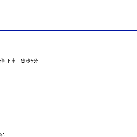
停 下車 徒歩5分
台)