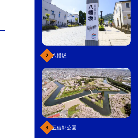
八幡坂
五稜郭公園