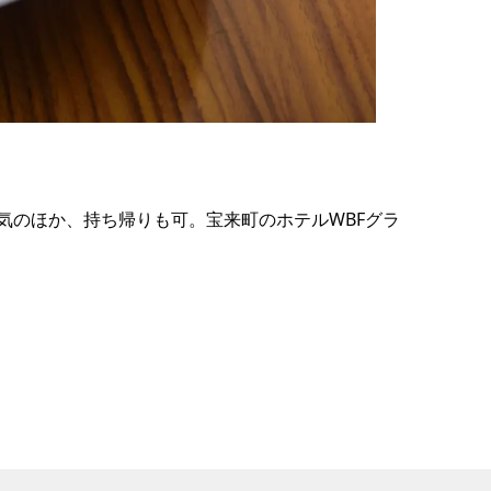
の
要
ベ
ト
イ
ン
気のほか、持ち帰りも可。宝来町のホテルWBFグラ
検