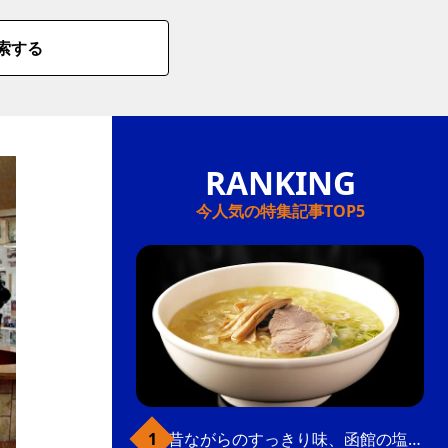
索する
今人気の特集記事TOP5
昔ながらのすっきり味、函館の塩ラーメン