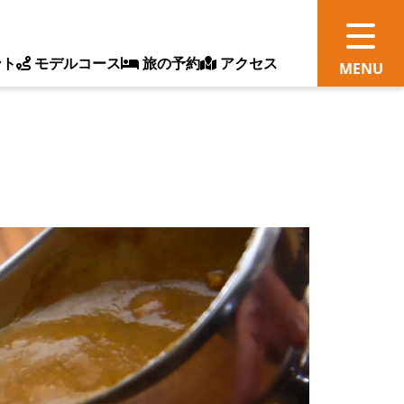
ント
モデルコース
旅の予約
アクセス
観
情
ス
ッ
ト
体
新