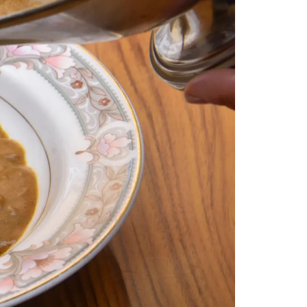
情
特
モ
ル
ー
ア
セ
イ
ン
年