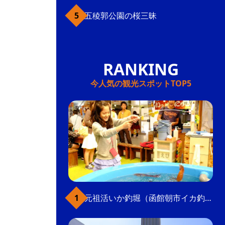
五稜郭公園の桜三昧
今人気の観光スポットTOP5
元祖活いか釣堀（函館朝市イカ釣り体験）