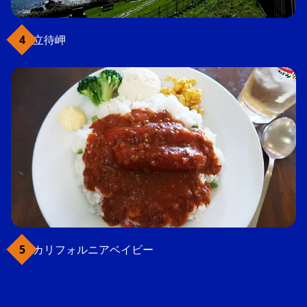
立待岬
カリフォルニアベイビー