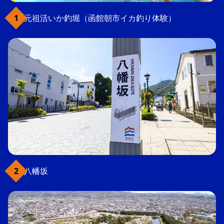
元祖活いか釣堀（函館朝市イカ釣り体験）
八幡坂