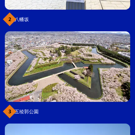
八幡坂
五稜郭公園