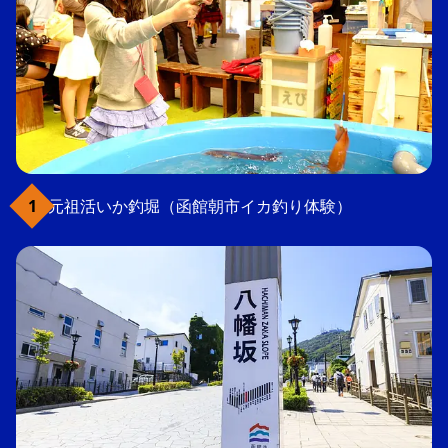
元祖活いか釣堀（函館朝市イカ釣り体験）