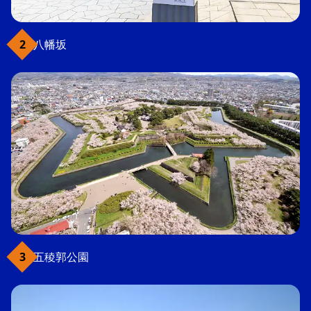
八幡坂
五稜郭公園