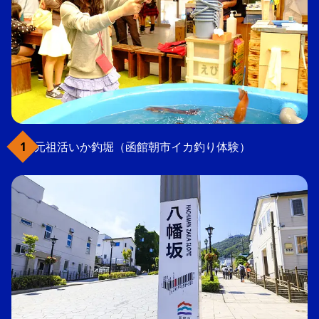
元祖活いか釣堀（函館朝市イカ釣り体験）