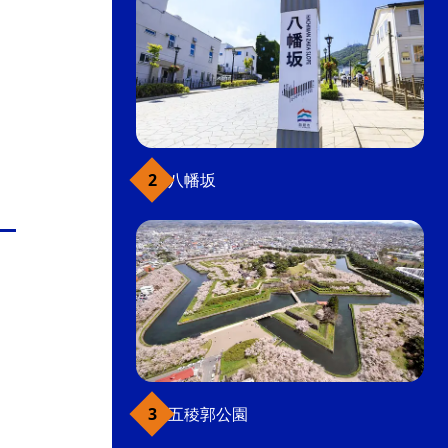
八幡坂
五稜郭公園