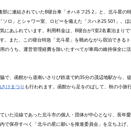
部に連結されていたB寝台車「オハネフ25 2」と、北斗星の
ソロ」とシャワー室、ロビーを備えた「スハネ25 501」。ほ
気にあふれています。利用料金は、B寝台が1室2名素泊まりで
能です。また、この寝台特急「北斗星」を眺めながら宿泊できるト
用のうち、運営管理経費を除いたすべてが車両の維持保全に活
脇で、函館から道南いさりび鉄道で約35分の茂辺地駅から、
地さけまつり
も行われます。函館から足をのばして、秋の小旅
ていた沿線であった北斗市の個人・団体が中心となり、長年愛
内で保存すべく「北斗の星に願いを推進委員会」を立ち上げ、