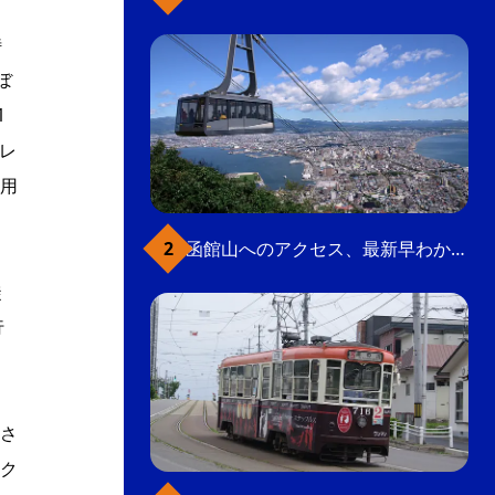
特
ぼ
1
レ
用
函館山へのアクセス、最新早わかりガイド
徒
行
さ
ク