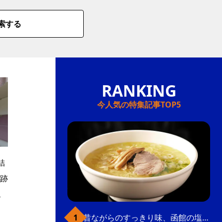
索する
今人気の特集記事TOP5
結
跡
ス
昔ながらのすっきり味、函館の塩ラーメン