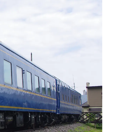
情
特
モ
ル
ー
ア
セ
イ
ン
年