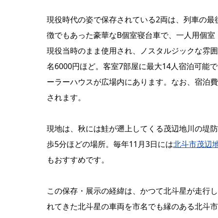
現役時代の姿で保存されている2両は、列車の最後
徴でもあった豪華なB個室寝台車で、一人用個室「
現役当時のまま使用され、ノスタルジックな雰囲
名6000円ほど。客室7部屋に最大14人宿泊可
ーラーハウスが広場内にあります。なお、宿泊費
されます。
現地は、秋には鮭が遡上してくる茂辺地川の堤防
歩5分ほどの場所。毎年11月3日には
北斗市茂辺
もおすすめです。
この保存・展示の経緯は、かつて北斗星が走行し
れてきた北斗星の車両を市名でも縁のある北斗市