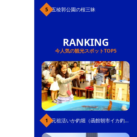
五稜郭公園の桜三昧
今人気の観光スポットTOP5
元祖活いか釣堀（函館朝市イカ釣り体験）