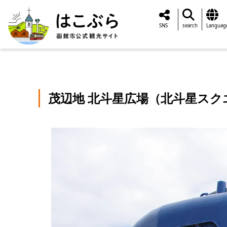
SNS
search
Languag
茂辺地 北斗星広場（北斗星スク