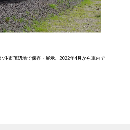
の
要
ベ
ト
イ
ン
北斗市茂辺地で保存・展示。2022年4月から車内で
検