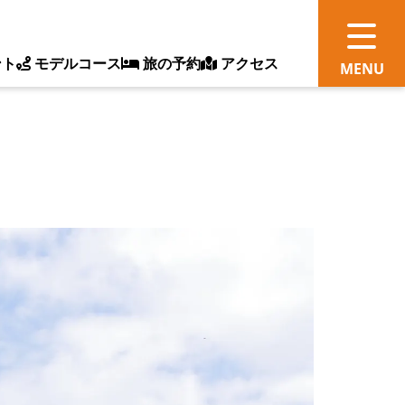
ント
モデルコース
旅の予約
アクセス
観
情
ス
ッ
ト
体
新