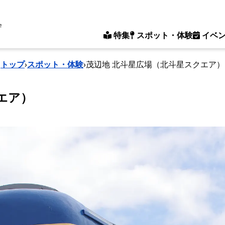
e
特集
スポット・体験
イベ
トップ
›
スポット・体験
›
茂辺地 北斗星広場（北斗星スクエア）
エア）