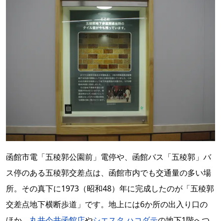
函館市電「五稜郭公園前」電停や、函館バス「五稜郭」バ
ス停のある五稜郭交差点は、函館市内でも交通量の多い場
所。その真下に1973（昭和48）年に完成したのが「五稜郭
交差点地下横断歩道」です。地上には6か所の出入り口の
ほか、
丸井今井函館店
や
シエスタ ハコダテ
の地下1階へつ