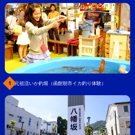
元祖活いか釣堀（函館朝市イカ釣り体験）