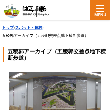
search
Language
トップ
›
スポット・体験
›
五稜郭アーカイブ（五稜郭交差点地下横断歩道）
五稜郭アーカイブ（五稜郭交差点地下横
断歩道）