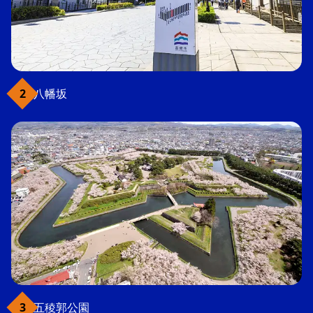
八幡坂
五稜郭公園