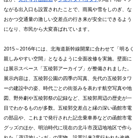
ながる出入口も設置されたことで、雨風や雪をしのぎ、な
おかつ交通量の激しい交差点の行き来が安全にできるよう
になり、市民から大変喜ばれています。
2015～2016年には、北海道新幹線開業に合わせて「明るく
親しみやすい空間」となるように全面改修を実施。壁面に
は展示スペース「五稜郭アーカイブ」が整備されました。
展示内容は、五稜郭公園の四季の写真、先代の五稜郭タワ
ーの建設中の姿、時代ごとの街並みを表わす航空写真や地
図、野外劇や五稜郭祭の記録など、五稜郭周辺の歴史が一
目でわかるものが多数。五稜郭交差点と縁の深い函館市電
の部品や、これまで発行された記念乗車券などの函館市電
グッズのほか、明治時代に現在の北斗市茂辺地地区で作ら
れた「茂辺地レンガ」の実物、設置以来2度行われた改修