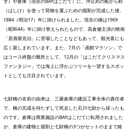
ず）や倉庫（現在のBAYはこだて）に、沖止めの船から艀
（はしけ）を使って荷物を運ぶための掘割が完成した後、
1884（明治17）年に掛けられました。現在の橋は1969
（昭和44）年に掛け替えられたもので、高倉健主演の映画
「居酒屋兆治」に登場したことなどもあって、観光客にも
広く親しまれています。また、7月の「函館マラソン」で
はコース終盤の難所として、12月の「はこだてクリスマス
ファンタジー」では海上に浮かぶツリーを一望するスポッ
トとしても注目されています。
七財橋の名前の由来は、三菱倉庫の建設工事全体の責任者
で、橋の完成を待たずして死去した石川七財から採ったも
のです。倉庫は商業施設のBAYはこだてに転用されました
が、倉庫の建物と掘割と七財橋の3つがセットのままで維