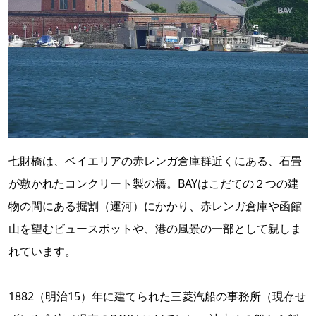
七財橋は、ベイエリアの赤レンガ倉庫群近くにある、石畳
が敷かれたコンクリート製の橋。BAYはこだての２つの建
物の間にある掘割（運河）にかかり、赤レンガ倉庫や函館
山を望むビュースポットや、港の風景の一部として親しま
れています。
1882（明治15）年に建てられた三菱汽船の事務所（現存せ