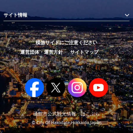
サイト情報
模倣サイトにご注意ください
運営団体・運営方針
サイトマップ
函館市公式観光情報 はこぶら
© City Of Hakodate,Hokkaido,Japan