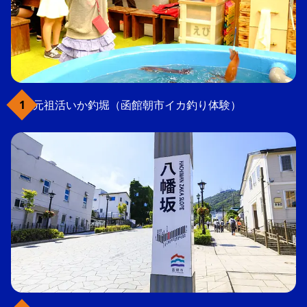
元祖活いか釣堀（函館朝市イカ釣り体験）