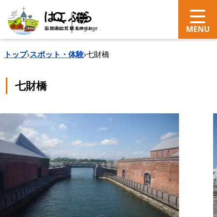
search
Language
トップ
›
スポット・体験
›
七財橋
七財橋