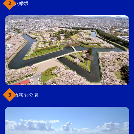
八幡坂
五稜郭公園