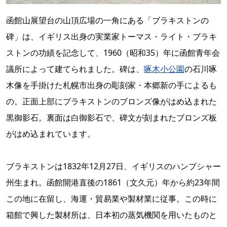
函館山展望台の山頂広場の一角にある「ブラキストンの
碑」は、イギリス出身の実業家トーマス・ライト・ブラキ
ストンの功績を記念して、1960（昭和35）年に函館青年会
議所によって建てられました。碑は、
啄木小公園
の石川啄
木像を手掛けた札幌市出身の彫刻家・本郷新の手によるも
の。正面上部にブラキストンのブロンズ像がはめ込まれた
黒御影石。裏面は白御影石で、碑文が刻まれたブロンズ板
がはめ込まれています。
ブラキストンは1832年12月27日、イギリスのハンプシャー
州生まれ。函館開港直後の1861（文久元）年から約23年間
この地に在留し、海運・貿易業や製材業に従事。この時に
箱館で興した製材所は、日本初の蒸気機関を用いたものと