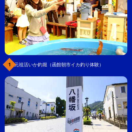
元祖活いか釣堀（函館朝市イカ釣り体験）