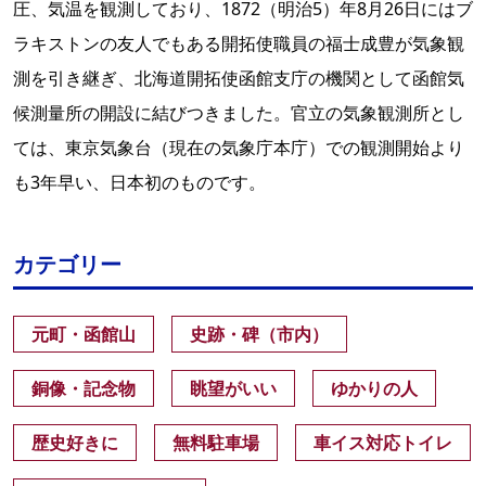
圧、気温を観測しており、1872（明治5）年8月26日にはブ
ラキストンの友人でもある開拓使職員の福士成豊が気象観
測を引き継ぎ、北海道開拓使函館支庁の機関として函館気
候測量所の開設に結びつきました。官立の気象観測所とし
ては、東京気象台（現在の気象庁本庁）での観測開始より
も3年早い、日本初のものです。
カテゴリー
元町・函館山
史跡・碑（市内）
銅像・記念物
眺望がいい
ゆかりの人
歴史好きに
無料駐車場
車イス対応トイレ