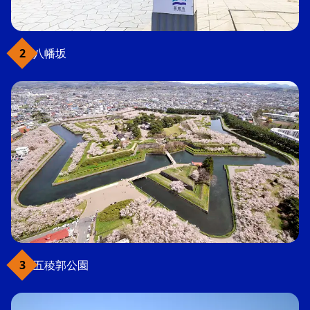
八幡坂
五稜郭公園