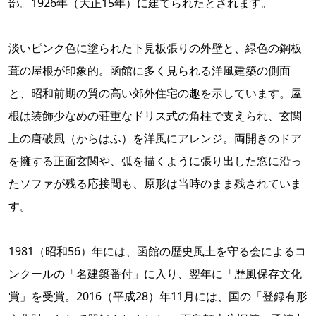
部。1926年（大正15年）に建てられたとされます。
淡いピンク色に塗られた下見板張りの外壁と、緑色の鋼板
葺の屋根が印象的。函館に多く見られる洋風建築の側面
と、昭和前期の質の高い郊外住宅の趣を示しています。屋
根は装飾少なめの荘重なドリス式の角柱で支えられ、玄関
上の唐破風（からはふ）を洋風にアレンジ。両開きのドア
を擁する正面玄関や、弧を描くように張り出した窓に沿っ
たソファが残る応接間も、原形は当時のまま残されていま
す。
1981（昭和56）年には、函館の歴史風土を守る会によるコ
ンクールの「名建築番付」に入り、翌年に「歴風保存文化
賞」を受賞。2016（平成28）年11月には、国の「登録有形