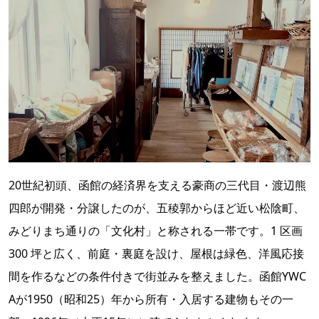
20世紀初頭、函館の経済界を支える豪商の三代目・渡辺熊
四郎が開発・分譲したのが、五稜郭からほど近い松陰町、
みどりまち通りの「文化村」と称される一帯です。1 区画
300 坪と広く、前庭・裏庭を設け、屋根は緑色、洋風応接
間を作るなどの条件付きで街並みを整えました。函館YWC
Aが1950（昭和25）年から所有・入居する建物もその一