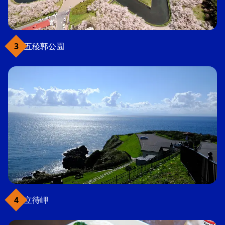
五稜郭公園
立待岬