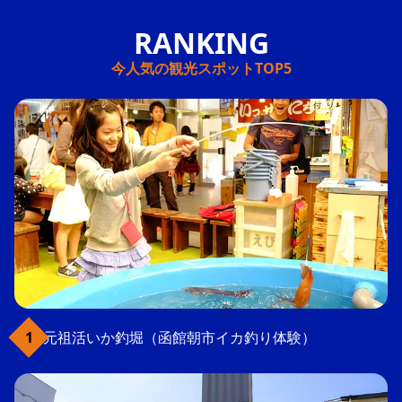
今人気の観光スポットTOP5
元祖活いか釣堀（函館朝市イカ釣り体験）