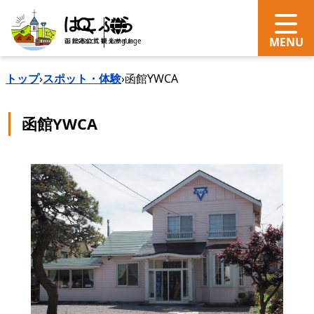
search
Language
トップ
›
スポット・体験
›
函館YWCA
函館YWCA