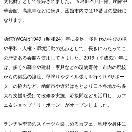
文化財」として登録されました。 五島軒本店旧館、函館中
華会館、高龍寺などに続き、函館市内では18番目の登録に
なります。
函館YWCAは1949（昭和24）年に発足、多世代の学びの場
や平和・人権・環境活動の拠点として、長きにわたってこ
の歴史ある会館を使用してきました。2019（平成32）年に
は、多くの募金や建材・家具などの現物寄付、市内の廃校
からの備品の譲渡、壁塗りやタイル張りを行うDIYサポー
ターの協力など、函館市や近郊はもとより日本各地から多
大な支援を受けて改修を実施。応接間などを活用し、カフ
ェ＆ショップ「リ・ボーン」がオープンしました。
ランチや季節のスイーツを楽しめるカフェ、地球や身体に