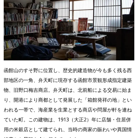
函館山のすそ野に位置し、歴史的建造物が今も多く残る西
部地区の一角、弁天町に現存する函館市景観形成指定建築
物、旧野口梅吉商店。弁天町は、北前船による交易に始ま
り、開港により商都として発展した「箱館発祥の地」とい
われる一帯で、海産業を生業とする商店や問屋が軒を連ね
ていた町。この建物は、1913（大正2）年に店舗・住居併
用の米穀店として建てられ、当時の商家の賑わいや異国情