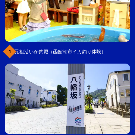
元祖活いか釣堀（函館朝市イカ釣り体験）