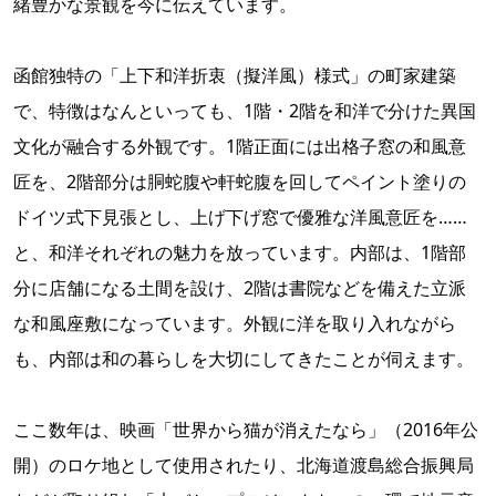
緒豊かな景観を今に伝えています。
函館独特の「上下和洋折衷（擬洋風）様式」の町家建築
で、特徴はなんといっても、1階・2階を和洋で分けた異国
文化が融合する外観です。1階正面には出格子窓の和風意
匠を、2階部分は胴蛇腹や軒蛇腹を回してペイント塗りの
ドイツ式下見張とし、上げ下げ窓で優雅な洋風意匠を……
と、和洋それぞれの魅力を放っています。内部は、1階部
分に店舗になる土間を設け、2階は書院などを備えた立派
な和風座敷になっています。外観に洋を取り入れながら
も、内部は和の暮らしを大切にしてきたことが伺えます。
ここ数年は、映画「世界から猫が消えたなら」（2016年公
開）のロケ地として使用されたり、北海道渡島総合振興局