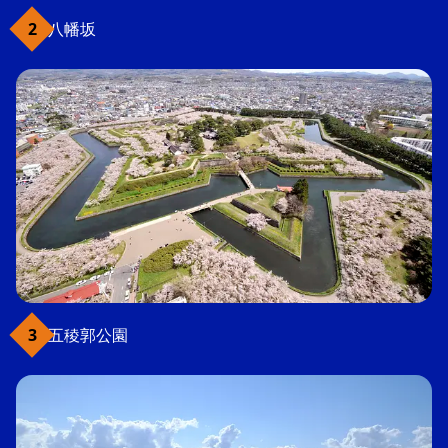
八幡坂
五稜郭公園