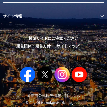
サイト情報
模倣サイトにご注意ください
運営団体・運営方針
サイトマップ
函館市公式観光情報 はこぶら
© City Of Hakodate,Hokkaido,Japan