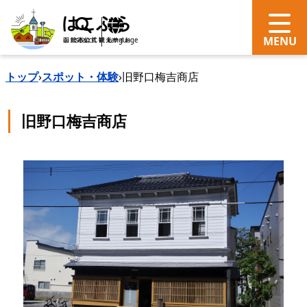
search
Language
トップ
›
スポット・体験
›
旧野口梅吉商店
旧野口梅吉商店