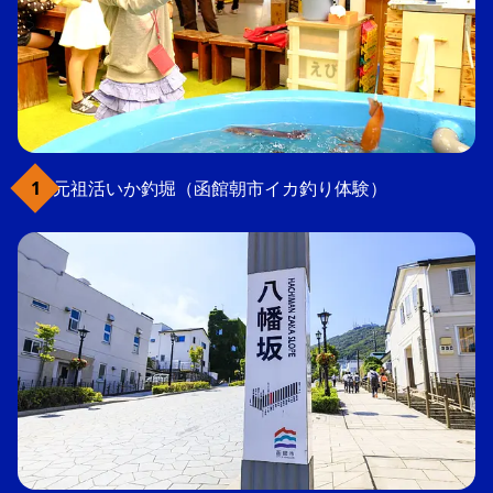
元祖活いか釣堀（函館朝市イカ釣り体験）