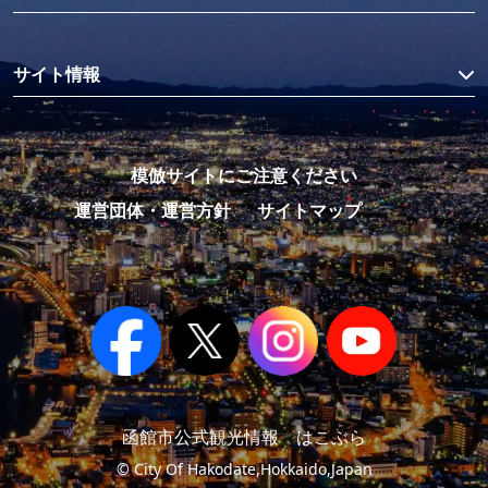
サイト情報
模倣サイトにご注意ください
運営団体・運営方針
サイトマップ
函館市公式観光情報 はこぶら
© City Of Hakodate,Hokkaido,Japan