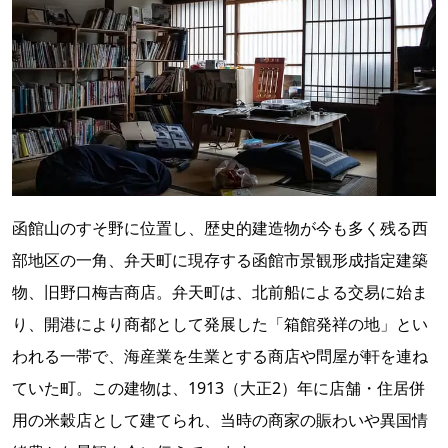
函館山のすそ野に位置し、歴史的建造物が今も多く残る西
部地区の一角、弁天町に現存する函館市景観形成指定建築
物、旧野口梅吉商店。弁天町は、北前船による交易に始ま
り、開港により商都として発展した「箱館発祥の地」とい
われる一帯で、海産業を生業とする商店や問屋が軒を連ね
ていた町。この建物は、1913（大正2）年に店舗・住居併
用の米穀店として建てられ、当時の商家の賑わいや異国情