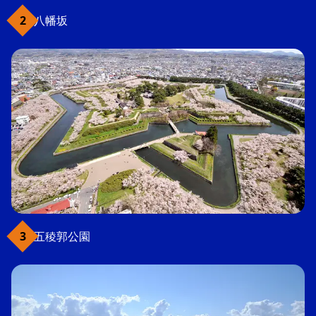
八幡坂
五稜郭公園