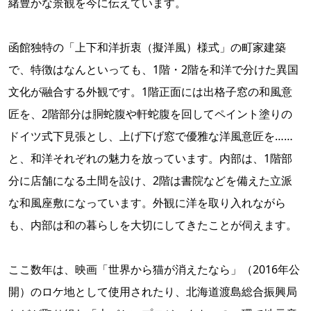
緒豊かな景観を今に伝えています。
函館独特の「上下和洋折衷（擬洋風）様式」の町家建築
で、特徴はなんといっても、1階・2階を和洋で分けた異国
文化が融合する外観です。1階正面には出格子窓の和風意
匠を、2階部分は胴蛇腹や軒蛇腹を回してペイント塗りの
ドイツ式下見張とし、上げ下げ窓で優雅な洋風意匠を……
と、和洋それぞれの魅力を放っています。内部は、1階部
分に店舗になる土間を設け、2階は書院などを備えた立派
な和風座敷になっています。外観に洋を取り入れながら
も、内部は和の暮らしを大切にしてきたことが伺えます。
ここ数年は、映画「世界から猫が消えたなら」（2016年公
開）のロケ地として使用されたり、北海道渡島総合振興局