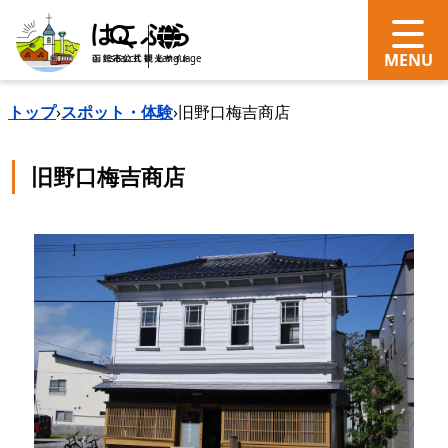
search
Language
トップ
›
スポット・体験
›
旧野口梅吉商店
旧野口梅吉商店