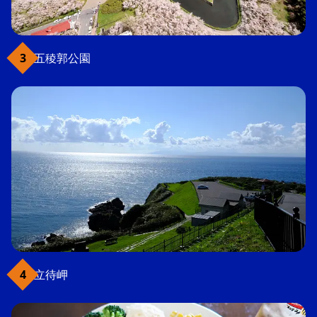
五稜郭公園
立待岬