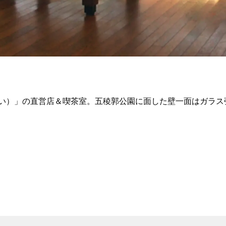
い）」の直営店＆喫茶室。五稜郭公園に面した壁一面はガラス