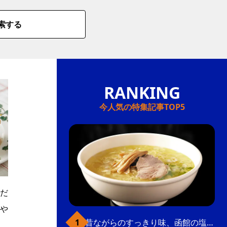
索する
今人気の特集記事TOP5
だ
や
昔ながらのすっきり味、函館の塩ラーメン