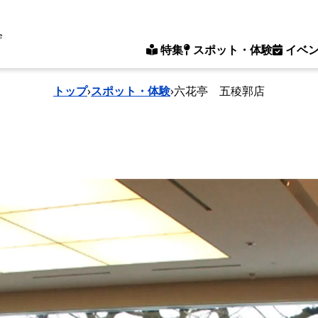
e
特集
スポット・体験
イベ
トップ
›
スポット・体験
›
六花亭 五稜郭店