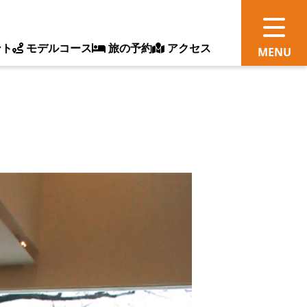
ント
モデルコース
旅の予約
アクセス
観
情
ス
ッ
ト
体
新