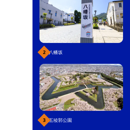
八幡坂
五稜郭公園