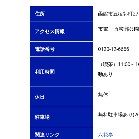
住所
函館市五稜郭町27-
市電 「五稜郭公園
アクセス情報
電話番号
0120-12-6666
（喫茶）11:00～1
利用時間
動あり
無休
休日
無料駐車場あり(26
駐車場
関連リンク
六花亭