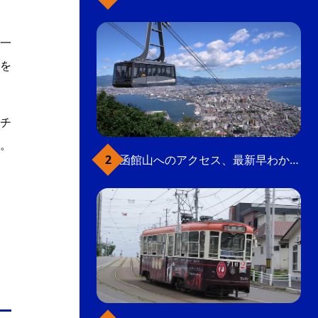
一
を
チ
。
函館山へのアクセス、最新早わかりガイド
」