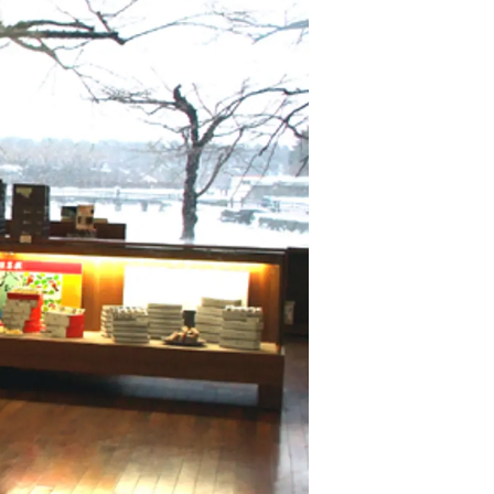
情
特
モ
ル
ー
ア
セ
イ
ン
年