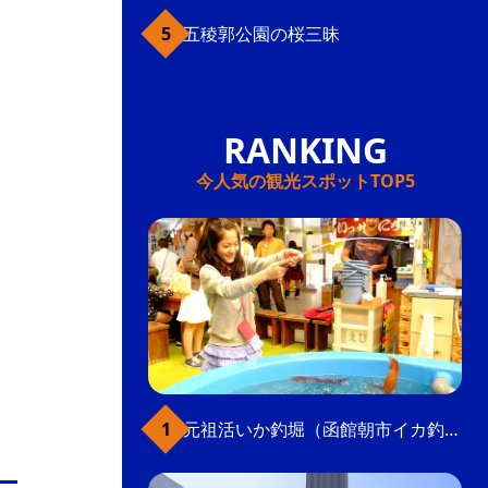
五稜郭公園の桜三昧
今人気の観光スポットTOP5
元祖活いか釣堀（函館朝市イカ釣り体験）