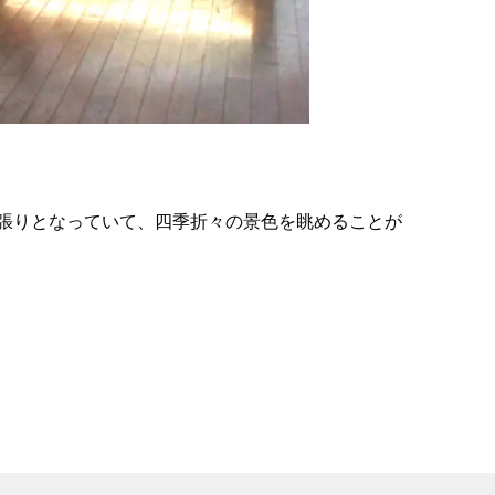
の
要
ベ
ト
イ
ン
張りとなっていて、四季折々の景色を眺めることが
検