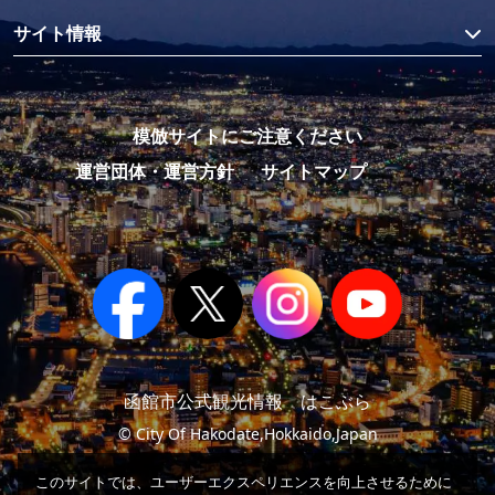
サイト情報
模倣サイトにご注意ください
運営団体・運営方針
サイトマップ
函館市公式観光情報 はこぶら
© City Of Hakodate,Hokkaido,Japan
このサイトでは、ユーザーエクスペリエンスを向上させるために