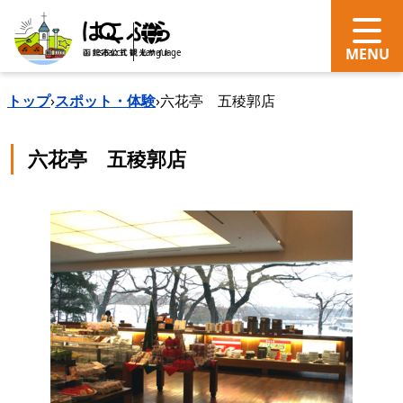
search
Language
トップ
›
スポット・体験
›
六花亭 五稜郭店
六花亭 五稜郭店