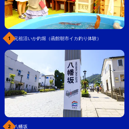
元祖活いか釣堀（函館朝市イカ釣り体験）
八幡坂