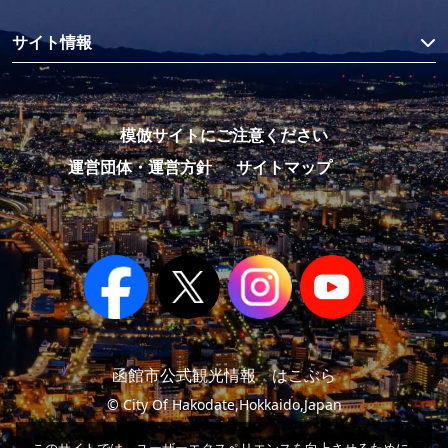
サイト情報
模倣サイトにご注意ください
運営団体・運営方針
サイトマップ
函館市公式観光情報 はこぶら
© City Of Hakodate,Hokkaido,Japan