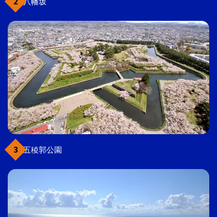
八幡坂
五稜郭公園