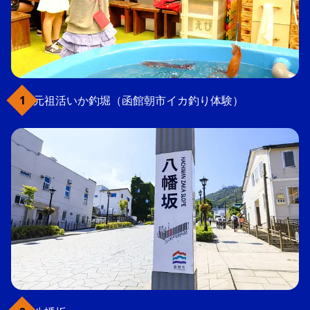
元祖活いか釣堀（函館朝市イカ釣り体験）