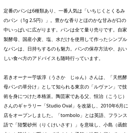
定番のパンは6種類あり、一番人気は「いちじくとくるみ
のパン（1g 2.5円）」。豊かな香りとほのかな甘みが口の
中いっぱいに広がります。パンは全て量り売りです。自家
製酵母、国産小麦、塩、水だけを使用して作ったシンプル
なパンは、日持ちするのも魅力。パンの保存方法や、おい
しい食べ方のアドバイスも随時行っています。
若きオーナー苧坂淳（うさか じゅん）さんは、「天然酵
母パンの草分け」として知られる東京の「ルヴァン」で技
術を身につけた本格派。陶芸家である父、恒治（こうじ）
さんのギャラリー「Studio Oval」を改築し、2010年6月に
店をオープンしました。「tombolo」とは英語、フランス
語で「陸繋砂州（りくけいさす）」を意味し、小島（函館