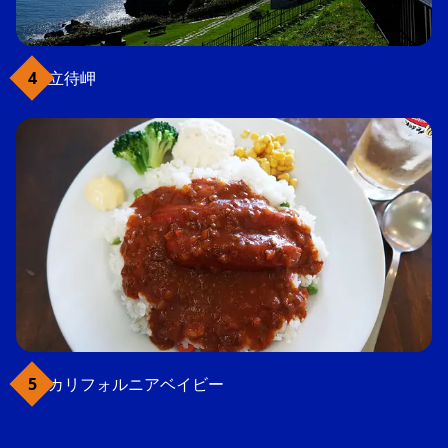
立待岬
カリフォルニアベイビー