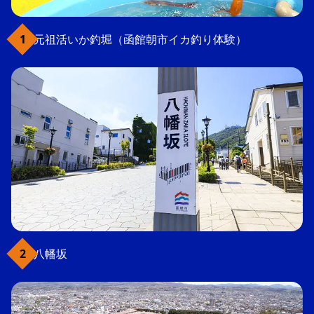
元祖活いか釣堀（函館朝市イカ釣り体験）
八幡坂