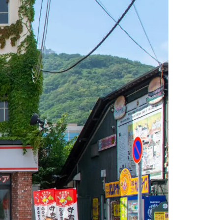
情
特
モ
ル
ー
ア
セ
イ
ン
年