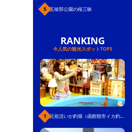
五稜郭公園の桜三昧
今人気の観光スポットTOP5
元祖活いか釣堀（函館朝市イカ釣り体験）