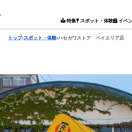
e
特集
スポット・体験
イベ
トップ
›
スポット・体験
›
ハセガワストア ベイエリア店