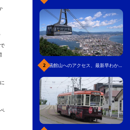
か
店
で
関
函館山へのアクセス、最新早わかりガイド
に
ペ