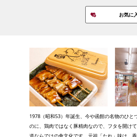
お気に
1978（昭和53）年誕生、今や函館の名物のひ
のに、鶏肉ではなく豚精肉なので、フタを開けて
道ならではの食文化です。元祖「たれ」味は、香