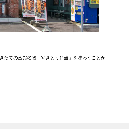
の
要
ベ
ト
イ
ン
できたての函館名物「やきとり弁当」を味わうことが
検