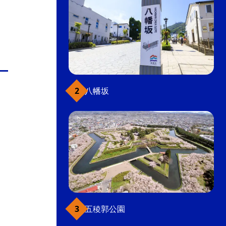
八幡坂
五稜郭公園