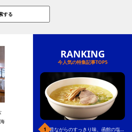
索する
今人気の特集記事TOP5
な
海
昔ながらのすっきり味、函館の塩ラーメン