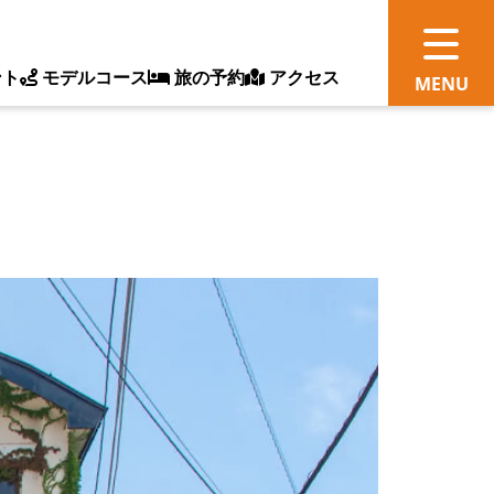
ント
モデルコース
旅の予約
アクセス
観
情
ス
ッ
ト
体
新