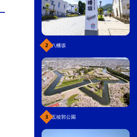
八幡坂
五稜郭公園