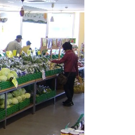
情
特
モ
ル
ー
ア
セ
イ
ン
年