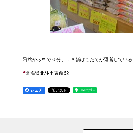
函館から車で30分、ＪＡ新はこだてが運営してい
北海道北斗市東前62
シェア