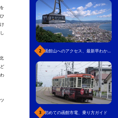
を
ひ
け
し
函館山へのアクセス、最新早わかりガイド
北
ど
わ
ツ
初めての函館市電、乗り方ガイド