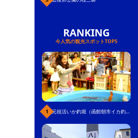
今人気の観光スポットTOP5
元祖活いか釣堀（函館朝市イカ釣り体験）