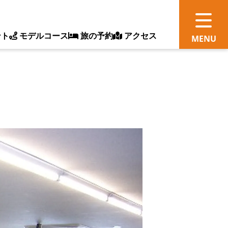
ント
モデルコース
旅の予約
アクセス
観
情
ス
ッ
ト
体
新