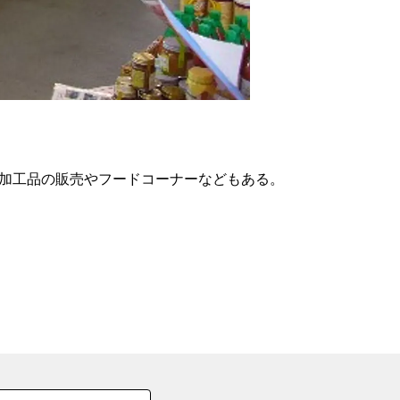
の
要
ベ
ト
イ
ン
、加工品の販売やフードコーナーなどもある。
検