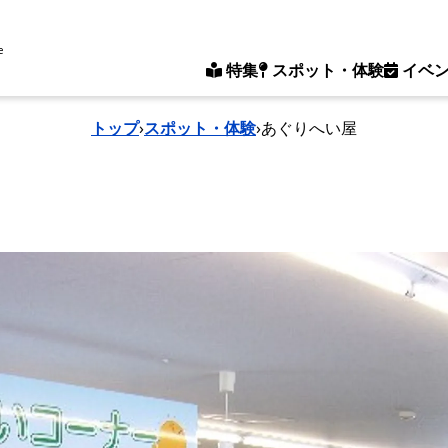
e
特集
スポット・体験
イベ
トップ
›
スポット・体験
›
あぐりへい屋