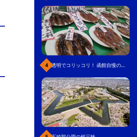
透明でコリッコリ！ 函館自慢のいかをどうぞ
五稜郭公園の桜三昧