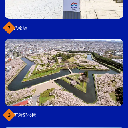
八幡坂
五稜郭公園