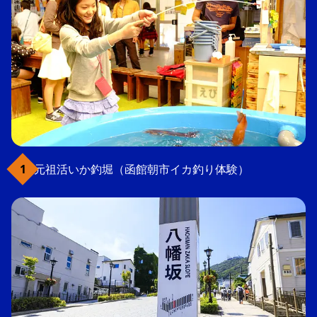
元祖活いか釣堀（函館朝市イカ釣り体験）