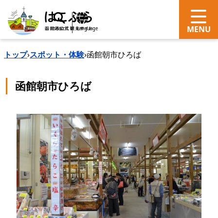
search
Language
トップ
›
スポット・体験
›
函館朝市ひろば
函館朝市ひろば