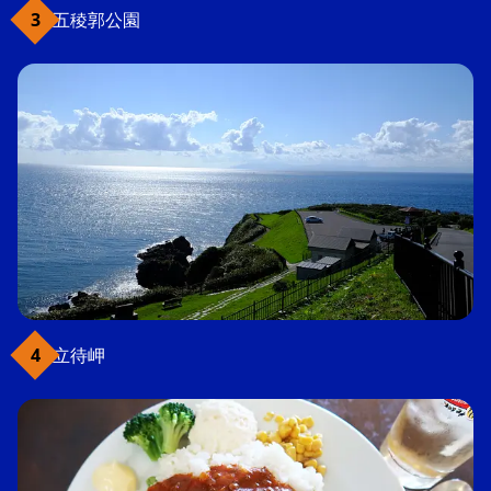
五稜郭公園
立待岬