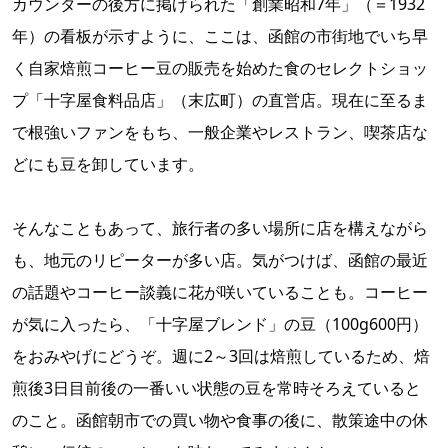
カウンターの後方に掲げられた「創業昭和7年」（＝1932
年）の看板が示すように、ここは、函館の市街地でいち早
く自家焙煎コーヒー豆の販売を始めた食のセレクトショッ
プ「十字屋食料品店」（末広町）の直営店。現在に至るま
で根強いファンをもち、一般企業やレストラン、喫茶店な
どにも豆を卸しています。
そんなこともあって、旅行者の多い場所に店を構えながら
も、地元のリピーターが多い店。気がつけば、函館の最近
の話題やコーヒー談義に花が咲いていることも。コーヒー
が気に入ったら、「十字屋ブレンド」の豆（100g600円）
をおみやげにどうぞ。週に2～3回は焙煎しているため、焙
煎後3日目前後の一番いい状態の豆を常時そろえていると
のこと。函館朝市での買い物や食事の後に、散策途中の休