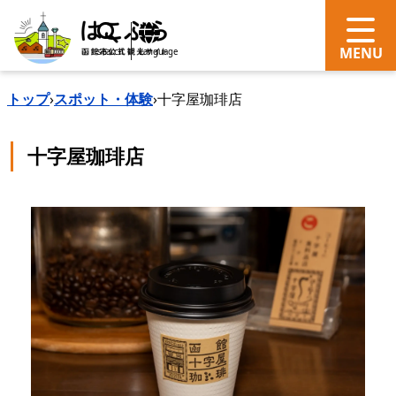
search
Language
トップ
›
スポット・体験
›
十字屋珈琲店
十字屋珈琲店