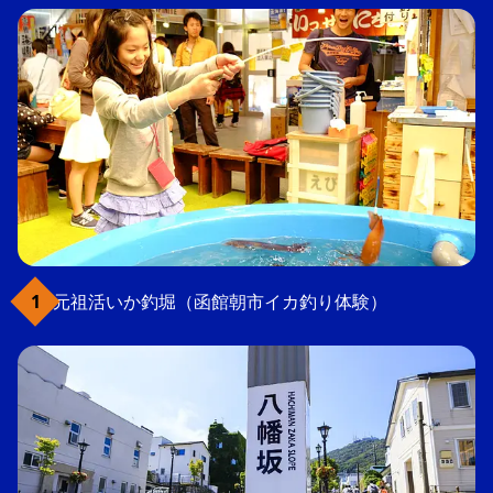
元祖活いか釣堀（函館朝市イカ釣り体験）