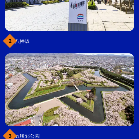
八幡坂
五稜郭公園