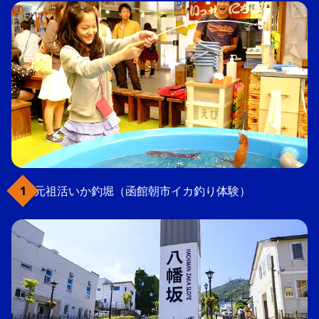
元祖活いか釣堀（函館朝市イカ釣り体験）