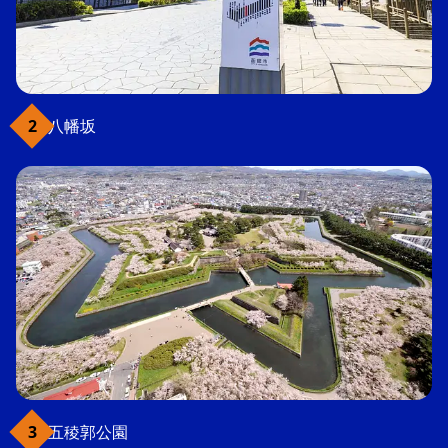
八幡坂
五稜郭公園