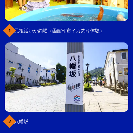
元祖活いか釣堀（函館朝市イカ釣り体験）
八幡坂