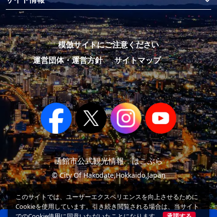
模倣サイトにご注意ください
運営団体・運営方針
サイトマップ
函館市公式観光情報 はこぶら
© City Of Hakodate,Hokkaido,Japan
このサイトでは、ユーザーエクスペリエンスを向上させるために
Cookieを使用しています。引き続き閲覧される場合は、当サイト
でのCookie使用に同意いただいたことになります。
承諾する