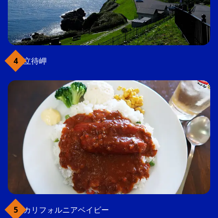
立待岬
カリフォルニアベイビー