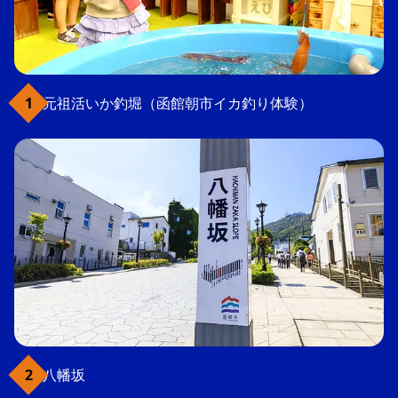
元祖活いか釣堀（函館朝市イカ釣り体験）
八幡坂