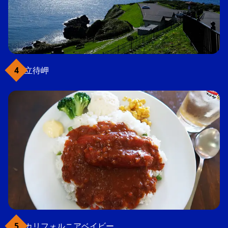
立待岬
カリフォルニアベイビー