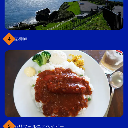
立待岬
カリフォルニアベイビー