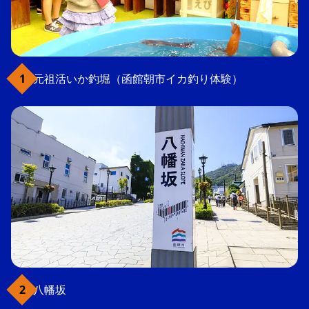
元祖活いか釣堀（函館朝市イカ釣り体験）
八幡坂