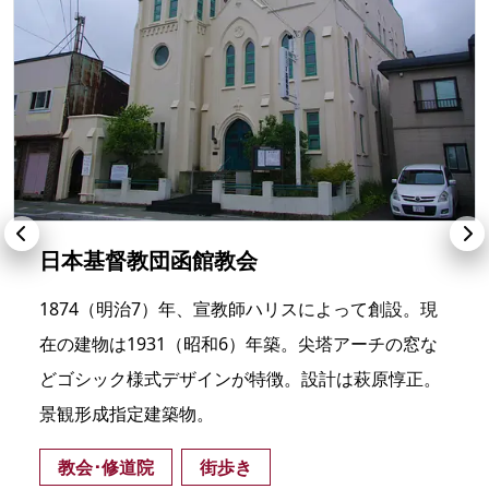
日本基督教団函館教会
1874（明治7）年、宣教師ハリスによって創設。現
在の建物は1931（昭和6）年築。尖塔アーチの窓な
どゴシック様式デザインが特徴。設計は萩原惇正。
景観形成指定建築物。
教会･修道院
街歩き