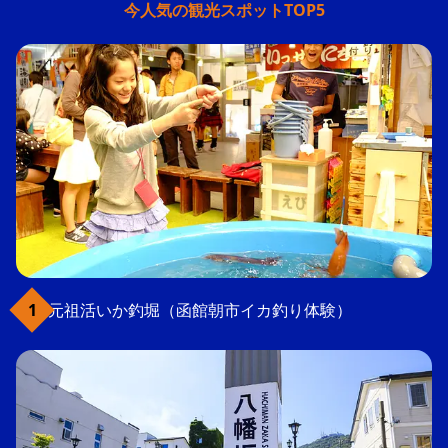
今人気の観光スポットTOP5
元祖活いか釣堀（函館朝市イカ釣り体験）