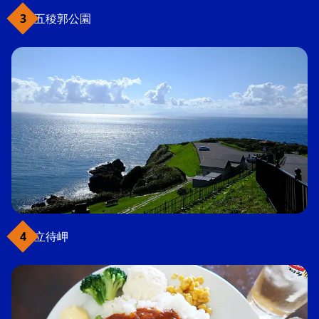
五稜郭公園
立待岬