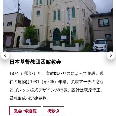
日本基督教団函館教会
1874（明治7）年、宣教師ハリスによって創設。現
在の建物は1931（昭和6）年築。尖塔アーチの窓な
どゴシック様式デザインが特徴。設計は萩原惇正。
景観形成指定建築物。
教会･修道院
街歩き