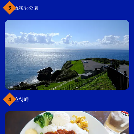
五稜郭公園
立待岬