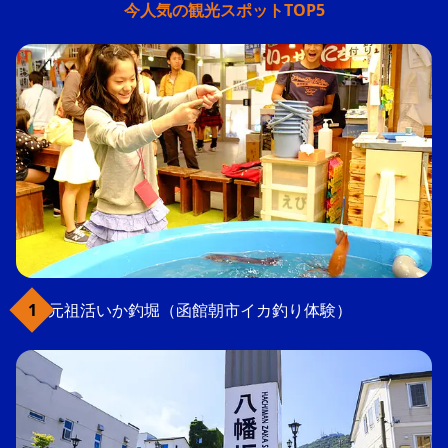
今人気の観光スポットTOP5
元祖活いか釣堀（函館朝市イカ釣り体験）