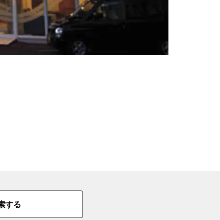
の
要
ベ
ト
イ
ン
検
索する