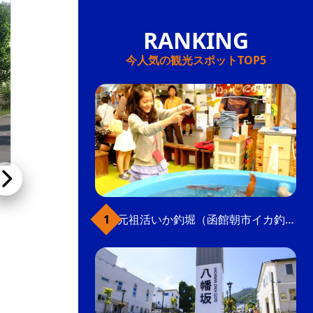
今人気の観光スポットTOP5
松原家住宅
元祖活いか釣堀（函館朝市イカ釣り体験）
大きな切妻屋根が特徴の京風町家。明治時代の
建築とは思えないほどの保存状態に、建物の質
の高さと、当時の商人の隆盛ぶりが垣間見られ
る。景観形成指定建築物。外観のみ見学可。