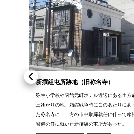
新撰組屯所跡地（旧称名寺）
ての
弥生小学校や函館元町ホテル近辺にある土方
。現
三ゆかりの地。箱館戦争時にこのあたりにあ
民家
た称名寺に、土方の市中取締就任に伴って箱
警備の任に就いた新撰組の屯所があった。