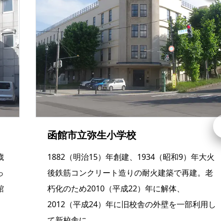
函館市立弥生小学校
歳
1882（明治15）年創建、1934（昭和9）年大火
っ
後鉄筋コンクリート造りの耐火建築で再建。老
館
朽化のため2010（平成22）年に解体、
2012（平成24）年に旧校舎の外壁を一部利用し
て新校舎に。