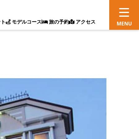
ント
モデルコース
旅の予約
アクセス
観
情
ス
ッ
ト
体
新