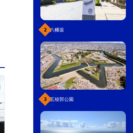
歴史的建造物（外観は見学可）
街歩き
こだわり条件(観光スポット)
八幡坂
元町・函館山
五稜郭公園