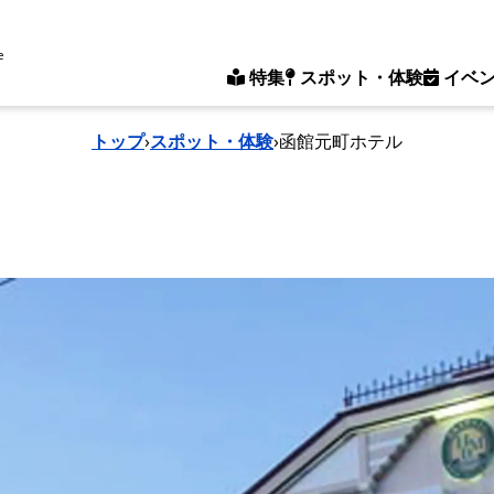
e
特集
スポット・体験
イベ
トップ
›
スポット・体験
›
函館元町ホテル