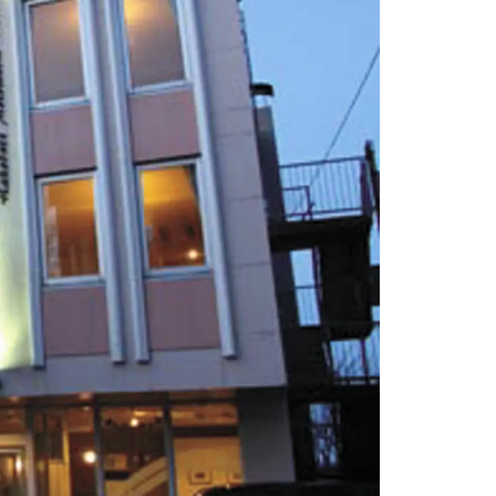
情
特
モ
ル
ー
ア
セ
イ
ン
年