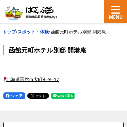
search
Language
トップ
›
スポット・体験
›
函館元町ホテル別邸 開港庵
函館元町ホテル別邸 開港庵
北海道函館市大町9−9−17
シェア