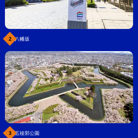
八幡坂
五稜郭公園