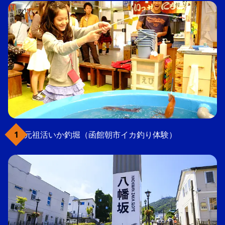
元祖活いか釣堀（函館朝市イカ釣り体験）