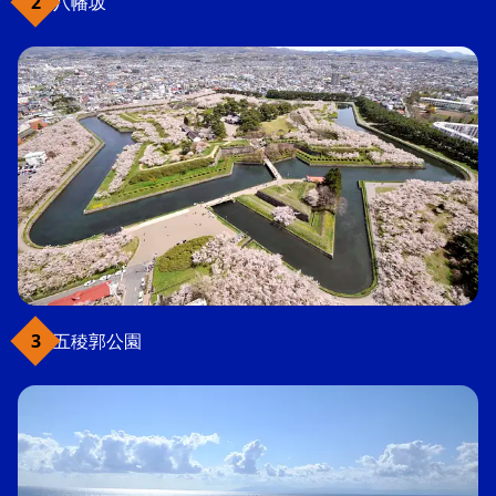
八幡坂
五稜郭公園