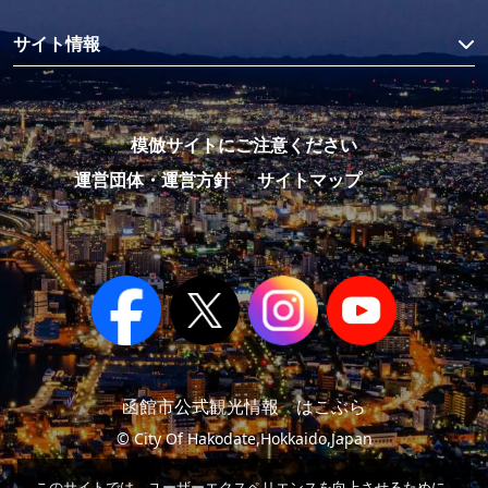
サイト情報
模倣サイトにご注意ください
運営団体・運営方針
サイトマップ
函館市公式観光情報 はこぶら
© City Of Hakodate,Hokkaido,Japan
このサイトでは、ユーザーエクスペリエンスを向上させるために