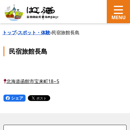
search
Language
トップ
›
スポット・体験
›
民宿旅館長島
民宿旅館長島
北海道函館市宝来町18−5
シェア