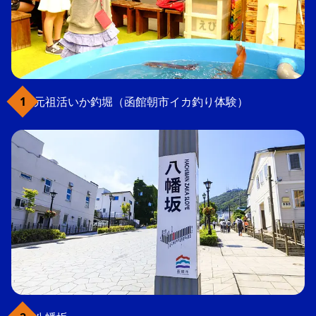
元祖活いか釣堀（函館朝市イカ釣り体験）