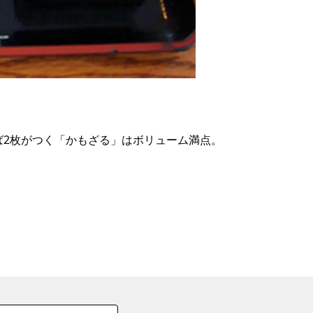
の
要
ベ
ト
イ
ン
ば2枚がつく「かもざる」はボリューム満点。
検