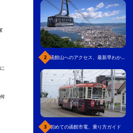
潔
函館山へのアクセス、最新早わかりガイド
り
に
何
初めての函館市電、乗り方ガイド