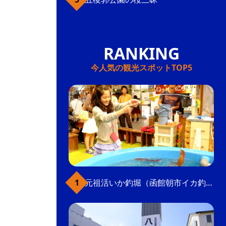
今人気の観光スポットTOP5
元祖活いか釣堀（函館朝市イカ釣り体験）