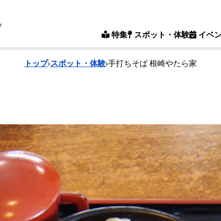
e
特集
スポット・体験
イベ
トップ
›
スポット・体験
›
手打ちそば 根崎やたら家