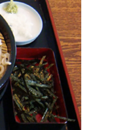
情
特
モ
ル
ー
ア
セ
イ
ン
年