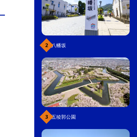
八幡坂
五稜郭公園