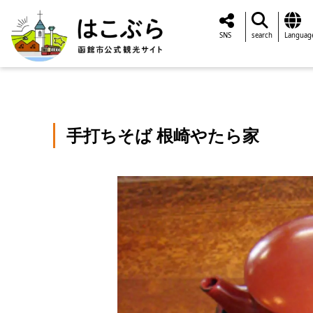
SNS
search
Languag
手打ちそば 根崎やたら家