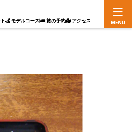
ント
モデルコース
旅の予約
アクセス
観
情
ス
ッ
ト
体
新