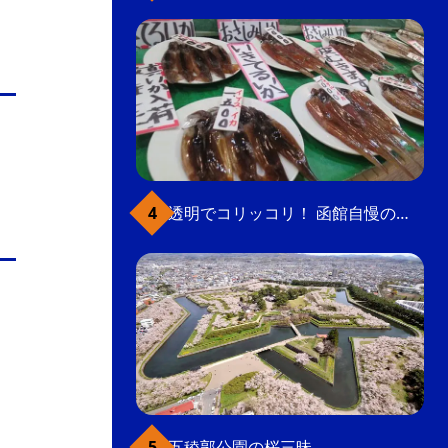
透明でコリッコリ！ 函館自慢のいかをどうぞ
五稜郭公園の桜三昧