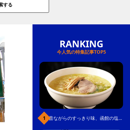
索する
今人気の特集記事TOP5
昔ながらのすっきり味、函館の塩ラーメン