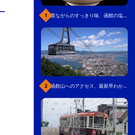
の
要
昔ながらのすっきり味、函館の塩ラーメン
ベ
ト
イ
ン
検
函館山へのアクセス、最新早わかりガイド