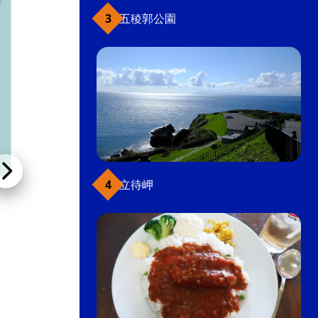
五稜郭公園
立待岬
ホテル八幡坂
ホテル・ビジネスホテル