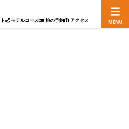
ント
モデルコース
旅の予約
アクセス
観
情
ス
ッ
ト
体
新