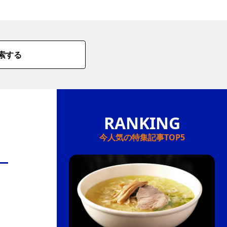
情
特
索する
モ
ル
ー
ア
セ
今人気の特集記事TOP5
イ
ン
年