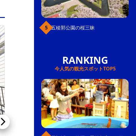
五稜郭公園の桜三昧
ベイエリア
今人気の観光スポットTOP5
CASA FLOR