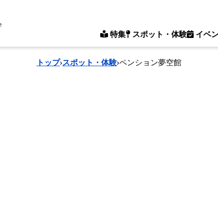
e
特集
スポット・体験
イベ
トップ
›
スポット・体験
›
ペンション夢空館