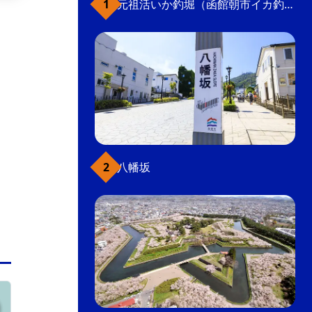
元祖活いか釣堀（函館朝市イカ釣り体験）
二十間坂にポツンと佇むおしゃれなバー。女性
オーナーこだわりの空間が心地よく、広い窓ガ
ラスを持ちながら、中に入るとどこか隠れ家
的。お酒のセレクトも魅力。
バー
飲食店
こだわり条件(グルメ)
八幡坂
元町・函館山