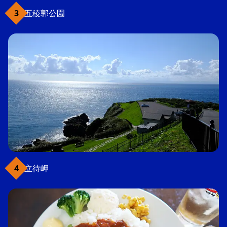
五稜郭公園
立待岬