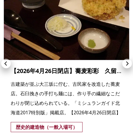
【2026年4月26日閉店】蕎麦彩彩 久留葉
古建築が並ぶ大三坂に佇む、古民家を改造した蕎麦
店。石臼挽きの手打ち麺には、作り手の繊細なこだ
わりが閉じ込められている。「ミシュランガイド北
海道2017特別版」掲載店。【2026年4月26日閉店】
歴史的建造物（一般入場可）