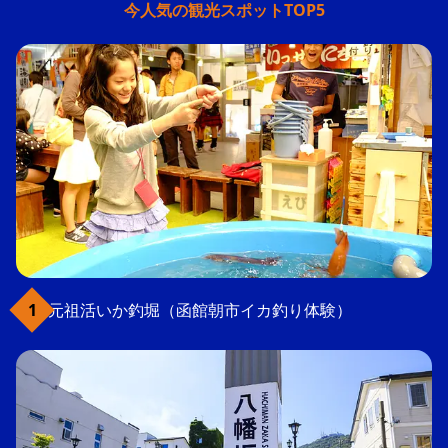
今人気の観光スポットTOP5
元祖活いか釣堀（函館朝市イカ釣り体験）