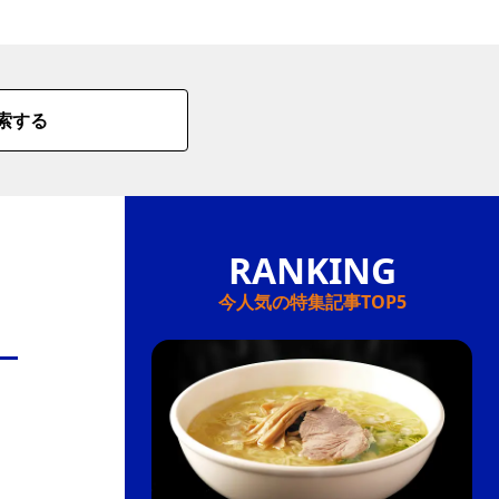
情
特
索する
モ
ル
ー
ア
セ
今人気の特集記事TOP5
イ
ン
年