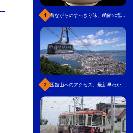
の
要
昔ながらのすっきり味、函館の塩ラーメン
ベ
ト
イ
ン
検
函館山へのアクセス、最新早わかりガイド