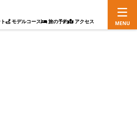
ント
モデルコース
旅の予約
アクセス
観
情
ス
ッ
ト
体
新