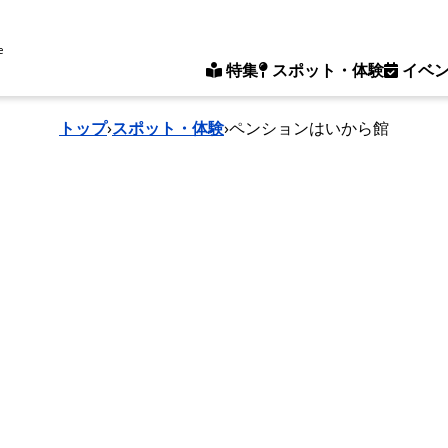
e
特集
スポット・体験
イベ
トップ
›
スポット・体験
›
ペンションはいから館