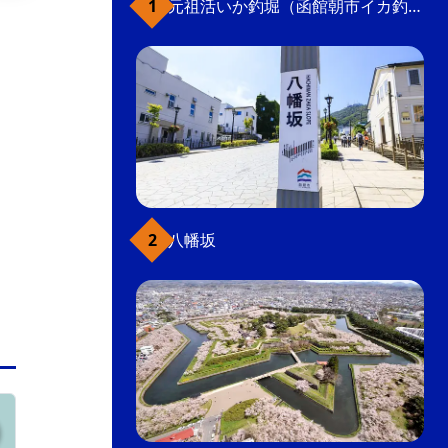
元祖活いか釣堀（函館朝市イカ釣り体験）
明治時代に里数を測る基点となる「里程元標」
が立ったことからこの名前がついた。坂を上り
きったところには、元町公園や旧函館区公会堂
など有数の観光スポットがある。
景色（市内）
坂
八幡坂
元町・函館山