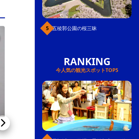
五稜郭公園の桜三昧
ベイエリア
今人気の観光スポットTOP5
基坂