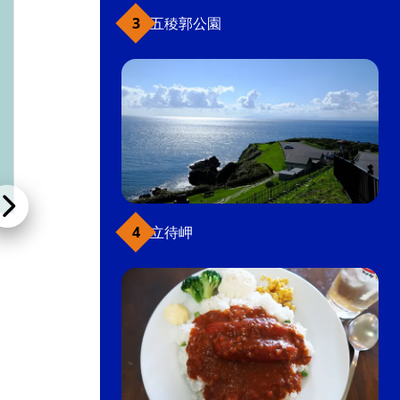
五稜郭公園
立待岬
元町の宿 雪月花
ペンション・その他