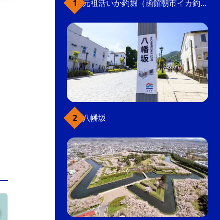
元祖活いか釣堀（函館朝市イカ釣り体験）
1879（明治12）年の函館大火以後にできた坂。
かつて坂の東側にあった神社の松の木にちなん
で名前がついた。突き当たりには東本願寺船見
支院、実行寺、称名寺など、歴史ある寺が並
ぶ。
坂
街歩き
こだわり条件(観光スポット)
八幡坂
元町・函館山