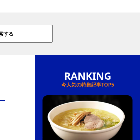
情
特
索する
モ
ル
ー
ア
セ
今人気の特集記事TOP5
イ
ン
年