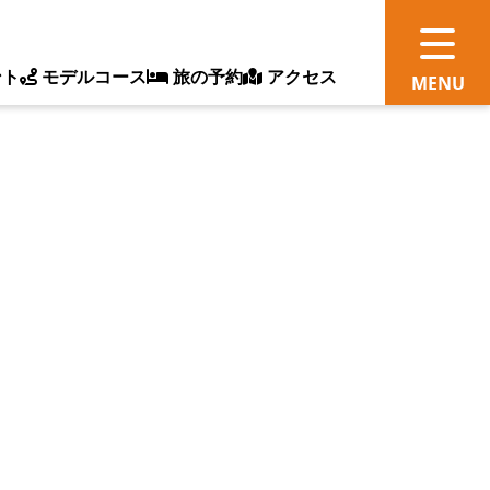
ント
モデルコース
旅の予約
アクセス
観
情
ス
ッ
ト
体
新