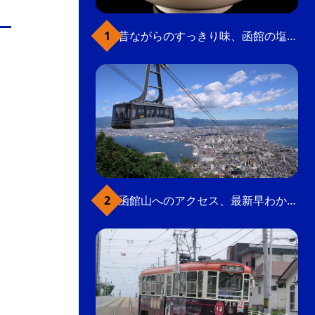
の
要
昔ながらのすっきり味、函館の塩ラーメン
ベ
ト
イ
ン
検
函館山へのアクセス、最新早わかりガイド