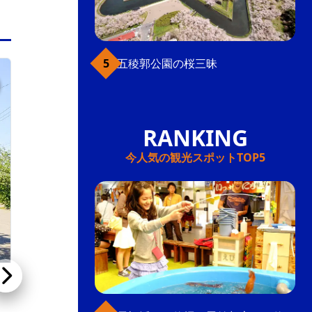
五稜郭公園の桜三昧
元町・函館山
今人気の観光スポットTOP5
千歳坂