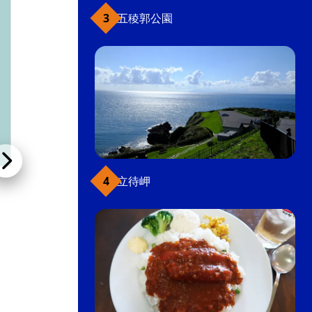
五稜郭公園
立待岬
函館ミートハウス
ペンション・その他